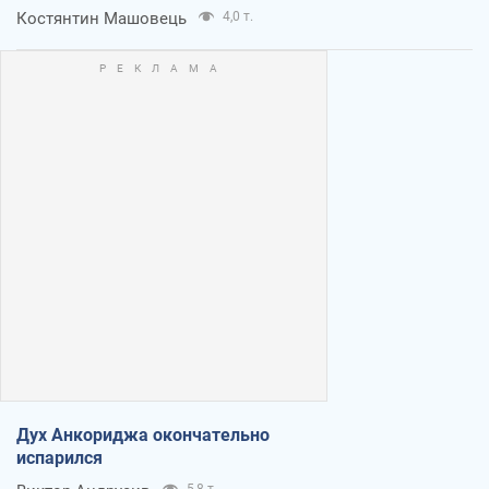
Костянтин Машовець
4,0 т.
Дух Анкориджа окончательно
испарился
5,8 т.