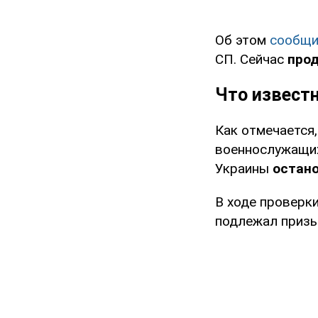
Об этом
сообщи
СП. Сейчас
про
Что известн
Как отмечается
военнослужащих
Украины
остано
В ходе проверки
подлежал призы