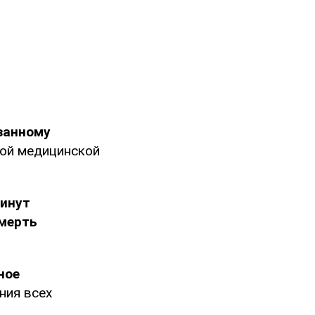
занному
ной медицинской
минут
смерть
ное
ния всех