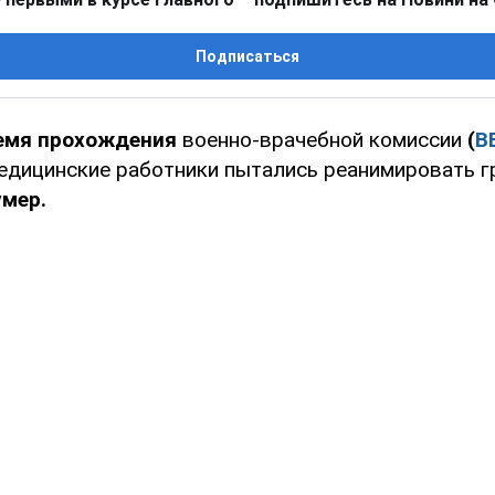
Подписаться
ремя прохождения
военно-врачебной комиссии
(
В
едицинские работники пытались реанимировать гр
умер.