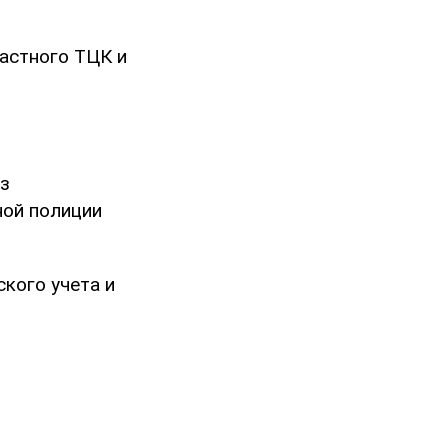
астного ТЦК и
из
ной полиции
ского учета и