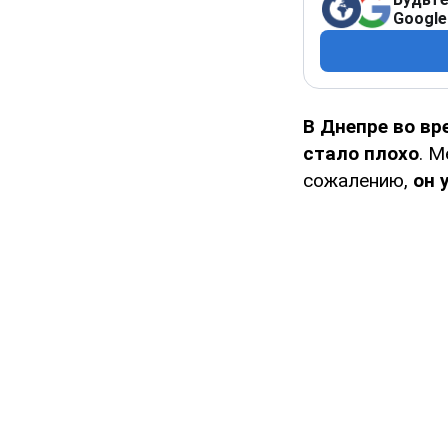
Google
В Днепре во в
стало плохо
. М
сожалению,
он 