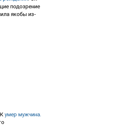
щие подозрение
ила якобы из-
ЦК
умер мужчина.
то