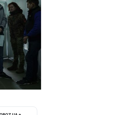
 OBOZ.UA в