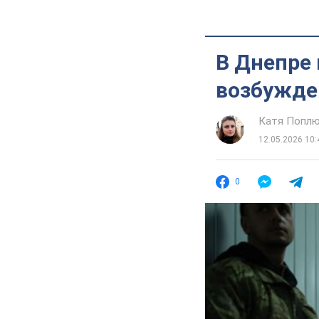
В Днепре 
возбужде
Катя Попл
12.05.2026 10:
0