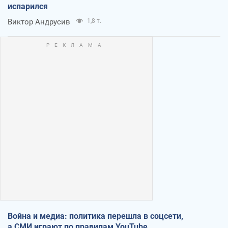
испарился
Виктор Андрусив
1,8 т.
Война и медиа: политика перешла в соцсети,
а СМИ играют по правилам YouTube