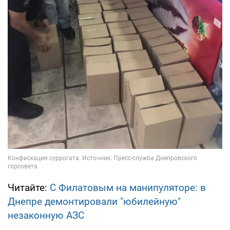
Читайте:
С Филатовым на манипуляторе: в
Днепре демонтировали "юбилейную"
незаконную АЗС