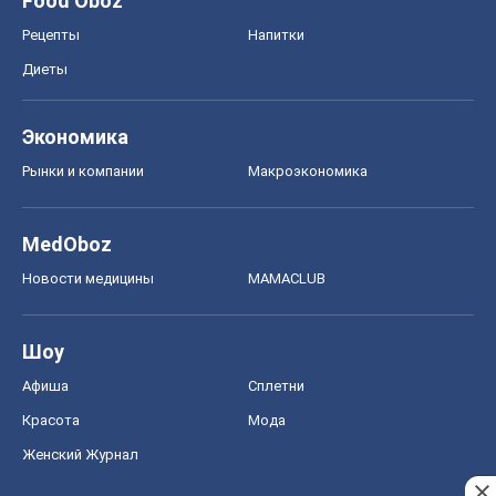
Food Oboz
Рецепты
Напитки
Диеты
Экономика
Рынки и компании
Mакроэкономика
MedOboz
Новости медицины
MAMACLUB
Шоу
Афиша
Сплетни
Красота
Мода
Женский Журнал