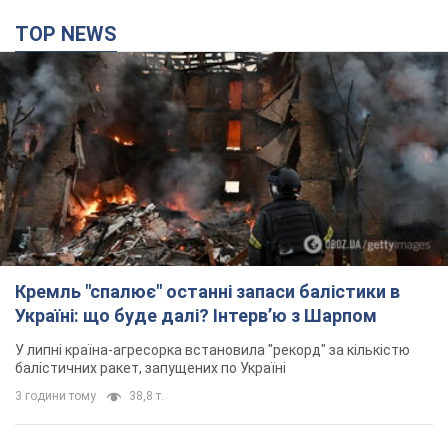
TOP NEWS
Кремль "спалює" останні запаси балістики в
Україні: що буде далі? Інтерв’ю з Шарпом
У липні країна-агресорка встановила "рекорд" за кількістю
балістичних ракет, запущених по Україні
3 години тому
38,8 т.