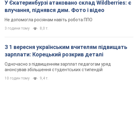
У Єкатеринбурзі атаковано склад Wildberries: є
влучання, піднявся дим. Фото і відео
Не допомогла росіянам навіть робота ППО
3 години тому
8,0 т.
З 1 вересня українським вчителям підвищать
зарплати: Корецький розкрив деталі
Одночасно з підвищенням зарплат педагогам уряд
анонсував збільшення студентських стипендій
10 годин тому
9,4 т.