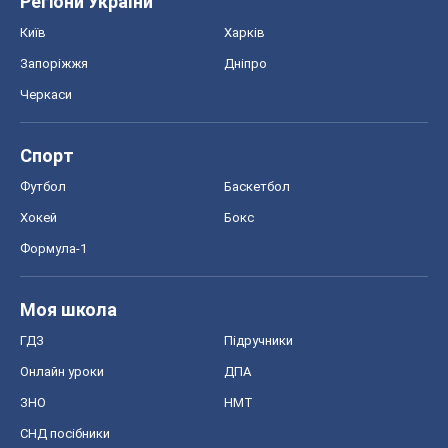
Регіони України
Київ
Харків
Запоріжжя
Дніпро
Черкаси
Спорт
Футбол
Баскетбол
Хокей
Бокс
Формула-1
Моя школа
ГДЗ
Підручники
Онлайн уроки
ДПА
ЗНО
НМТ
СНД посібники