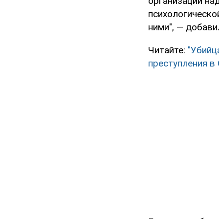
организации над
психологическо
ними", — добави
Читайте:
"Убийц
преступления в