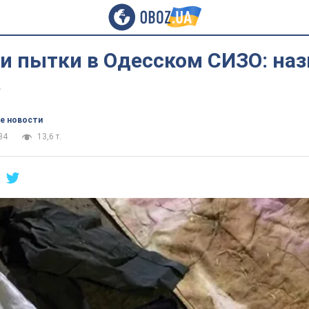
 и пытки в Одесском СИЗО: на
е
е новости
34
13,6 т.