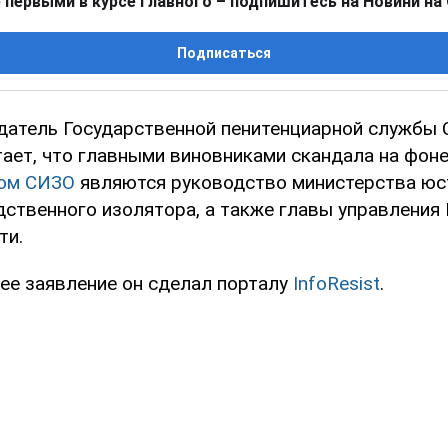
 первыми в курсе главного – подпишитесь на Новини на
Подписаться
атель Государственной пенитенциарной службы 
ает, что главными виновниками скандала на фоне
ком СИЗО
являются руководство министерства юс
дственного изолятора, а также главы управления
ти.
е заявление он сделал порталу
InfoResist
.