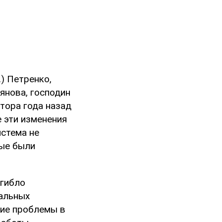
.) Петренко,
янова, господин
лтора года назад
е эти изменения
истема не
ные были
огибло
мальных
кие проблемы в