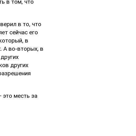
ь в том, что
верил в то, что
яет сейчас его
который, в
. А во-вторых, в
 других
ков других
 разрешения
 это месть за