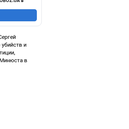
 OBOZ.UA в
Сергей
 убийств и
тиции,
 Минюста в