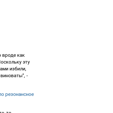
о вроде как
оскольку эту
сами избили,
виноваты", -
ло резонансное
то-то