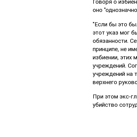
Говоря о избиен
оно "однозначн
"Если бы это бы
этот указ мог б
обязанности. Се
принципе, не им
избиении, этих 
учреждений. Сог
учреждений на 
верхнего руково
При этом экс-гл
убийство сотру