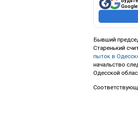
Будьте
Google
Бывший председ
Старенький счит
пыток в Одесс
начальство сле
Одесской облас
Соответствующе