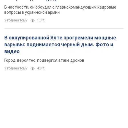
новых мерах
В частности, он обсудил с главнокомандующим кадровые
вопросы в украинской армии
2 години тому
1,3 т.
В оккупированной Ялте прогремели мощные
взрывы: поднимается черный дым. Фото и
видео
Город, вероятно, подвергся атаке дронов
3 години тому
4,8 т.