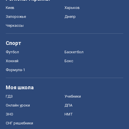
Киев
Харьков
Запорожье
Днепр
Черкассы
Спорт
Футбол
Баскетбол
Хоккей
Бокс
Формула-1
Моя школа
ГДЗ
Учебники
Онлайн уроки
ДПА
ЗНО
НМТ
СНГ решебники