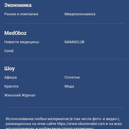
Экономика
Рынки и компании
Mакроэкономика
MedOboz
Новости медицины
MAMACLUB
Covid
Шоу
Афиша
Сплетни
Красота
Мода
Женский Журнал
Использование любых материалов (в том числе фото- и видео-),
размещенных на этом сайте
https://www.obozrevatel.com
и на всех
его поддоменах, в любом виде строго запрещено.