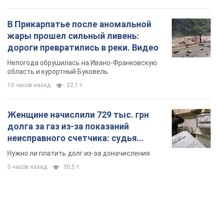
В Прикарпатье после аномальной
жары прошел сильный ливень:
дороги превратились в реки. Видео
Непогода обрушилась на Ивано-Франковскую
область и курортный Буковель
10 часов назад
22,1 т.
Женщине начислили 729 тыс. грн
долга за газ из-за показаний
неисправного счетчика: судья
вынес неожиданное решение
Нужно ли платить долг из-за доначисления
5 часов назад
30,5 т.