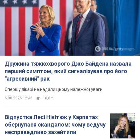
Дружина тяжкохворого Джо Байдена назвала
перший симптом, який сигналізував про його
"агресивний" рак
Спершу лікарі не надали цьому належної уваги
6.08.2026 12:46
16,6 т.
Відпустка Лесі Нікітюк у Карпатах
обернулася скандалом: чому ведучу
несправедливо захейтили