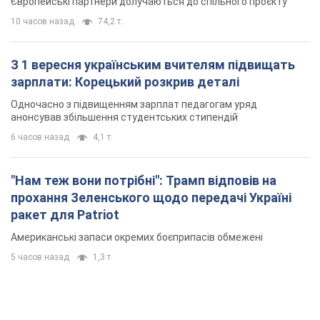
Європейські партнери долучаються до спільного проєкту
10 часов назад
74,2 т.
З 1 вересня українським вчителям підвищать
зарплати: Корецький розкрив деталі
Одночасно з підвищенням зарплат педагогам уряд
анонсував збільшення студентських стипендій
6 часов назад
4,1 т.
"Нам теж вони потрібні": Трамп відповів на
прохання Зеленського щодо передачі Україні
ракет для Patriot
Американські запаси окремих боєприпасів обмежені
5 часов назад
1,3 т.