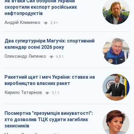
Як атаки Сил оборони України
скоротили експорт російських
нафтопродуктів
Андрій Клименко
2,4 т.
Два супертурніри Магучіх: спортивний
календар осені 2026 року
Олександр Липенко
6,8 т.
Ракетний щит і меч України: ставка на
виробництво власних ракет
Кирило Татарінов
3,1 т.
Посмертна "презумпція винуватості":
хто дозволив ТЦК судити загиблих
захисників