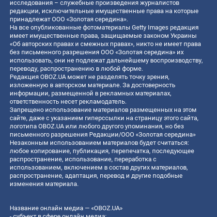
исследования – служебные произведения журналистов
редакции, исключительные имущественные права на которые
принадлежат ООО «Золотая середина».
На все опубликованные фотоматериалы Getty Images редакция
имеет имущественные права, защищаемые законом Украины
«Об авторских правах и смежных правах», никто не имеет права
без письменного разрешения ООО «Золотая середина» их
использовать, они не подлежат дальнейшему воспроизводству,
переводу, распространению в любой форме.
Редакция OBOZ.UA может не разделять точку зрения,
изложенную в авторском материале. За достоверность
информации, размещенной в рекламных материалах,
ответственность несет рекламодатель.
Запрещено использование материалов размещенных на этом
сайте, даже с указанием гиперссылки на страницу этого сайта,
логотипа OBOZ.UA или любого другого упоминания, но без
письменного разрешения Редакции/ООО «Золотая середина»
Незаконным использованием материалов будет считаться:
любое копирование, публикация, перепечатка, последующее
распространение, использование, переработка с
использованием, включением в состав других материалов,
распространение, адаптация, перевод и другие подобные
изменения материала.
Название онлайн медиа — «OBOZ.UA»
- субъект в сфере онлайн медиа;