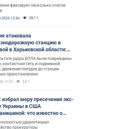
ации. Фото и видео
зоне фиксирует несколько очагов
а
28,1 т.
8.2026 12:54
ия атаковала
знодорожную станцию в
вой в Харьковской области:
 погибшие и раненые
ультате удара БПЛА были повреждены
, контактная сеть и подвижной
; движение поездов до станции
нно приостановлено
2,8 т.
26 11:57
 избрал меру пресечения экс-
у Украины в США
анишиной: что известно о
е полностью удовлетворил
айство прокуратуры