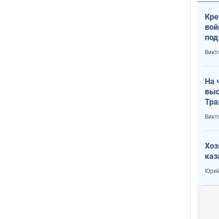
Кре
вой
под
кри
Викт
лог
На 
выс
Тра
Викт
Хоз
каз
Юрий