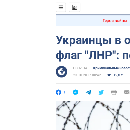
Герои войны
Украинцы в 
флаг "ЛНР": 
OBOZ.UA
Криминальные новос
23.10.2017 00:42
19,8 т.
1