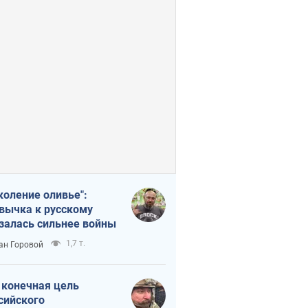
коление оливье":
вычка к русскому
залась сильнее войны
1,7 т.
ан Горовой
 конечная цель
сийского