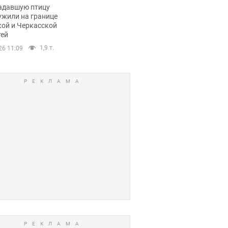
пичный маршрут.
адавшую птицу
ужили на границе
кой и Черкасской
тей
1,9 т.
26 11:09