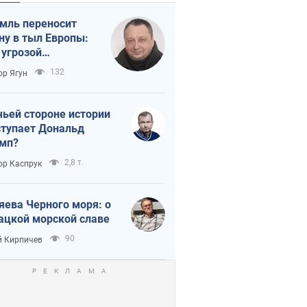
мль переносит
ну в тыл Европы:
 угрозой
тическая
132
ор Ягун
истика
чьей стороне истории
тупает Дональд
мп?
2,8 т.
ор Каспрук
яева Черного моря: о
ацкой морской славе
90
 Кирпичев