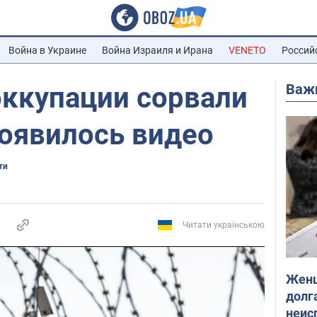
Война в Украине
Война Израиля и Ирана
VENETO
Россий
Важ
оккупации сорвали
появилось видео
ти
Читати українською
Женщ
долга
неис