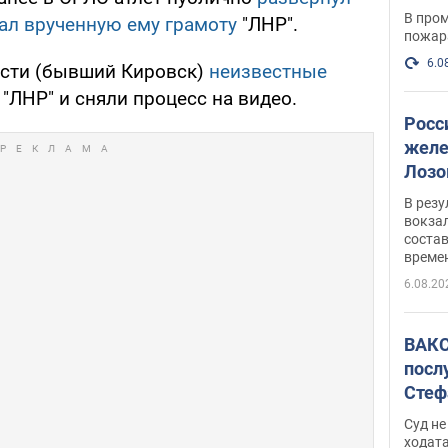
опер
В пром
вал врученную ему грамоту
"ЛНР".
пожар
6.0
асти (бывший Кировск)
неизвестные
"ЛНР" и сняли процесс на видео.
Росс
желе
Лозо
есть
В рез
вокзал
состав
време
6.08.20
ВАКС
посл
Стеф
деле
Суд н
ходат