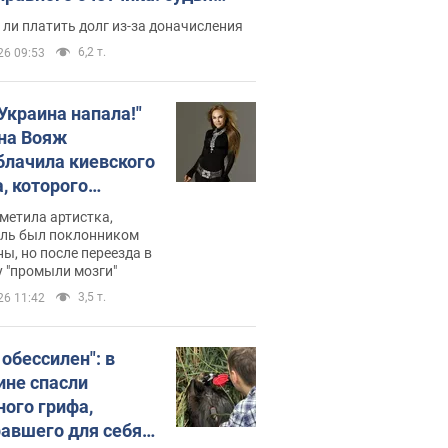
с неожиданное решение
ли платить долг из-за доначисления
6,2 т.
26 09:53
 Украина напала!"
на Вояж
блачила киевского
, которого
омбировали": он
метила артистка,
 русского не знал,
ель был поклонником
ы, но после переезда в
перь хочет
 "промыли мозги"
цида украинцев
3,5 т.
26 11:42
 обессилен": в
ине спасли
ного грифа,
авшего для себя