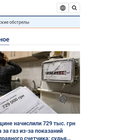
ские обстрелы
ное
ине начислили 729 тыс. грн
 за газ из-за показаний
правного счетчика: судья