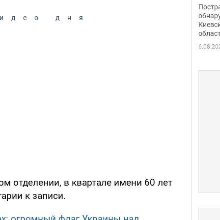
нети
Постр
Фото
обнар
идео дня
Киевс
облас
6.08.20
ом отделении, в квартале имени 60 лет
арии к записи.
ах: огромный флаг Украины над