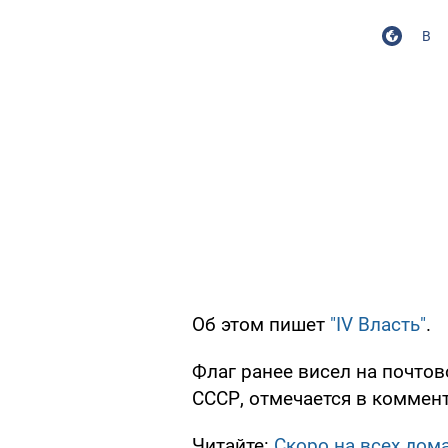
В
Об этом пишет
"IV Власть"
.
Флаг ранее висел на почтов
СССР, отмечается в коммент
Читайте:
Скоро на всех дом