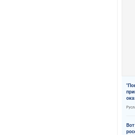
"По
при
ока
Русл
Вот
рос