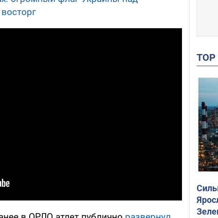
 восторг
TO
Силы
Ярос
Зеле
ранее в ОРЛО атлет публично
развернул