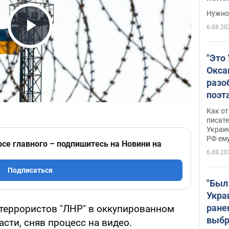
выне
Нужно 
6.08.20
Play Video
"Это
Окса
разо
поэта
"заз
Как от
даже
писат
Украин
а те
РФ ему
гено
рсе главного – подпишитесь на Новини на
6.08.20
Подписаться
"Был
Укра
ране
террористов "ЛНР" в оккупированном
выбр
сти, сняв процесс на видео.