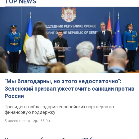
"Мы благодарны, но этого недостаточно":
Зеленский призвал ужесточить санкции против
России
Президент поблагодарил европейских партнеров за
финансовую поддержку
5 часов назад
65,9 т.
Украина приобрела у Турции 70 баллистических
ракет и многое другое вооружение: в Госдепе
США обнародовали список
Госдеп уже проинформировал об этом американский
Конгресс
3 часа назад
7,7 т.
"Нас услышали лишь одним ухом": в городах