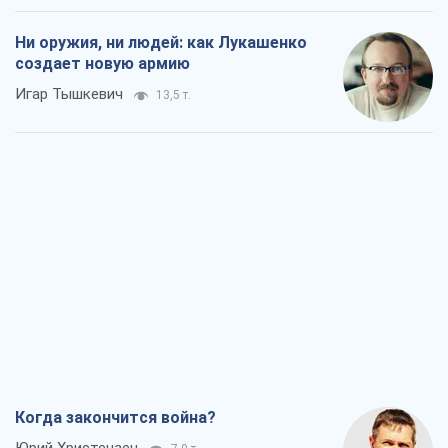
Когда закончится война?
Юрий Христензен
7,9 т.
Украина вступила в состояние
экономического кризиса. Есть ли свет
в конце туннеля?
Вадим Денисенко
6,7 т.