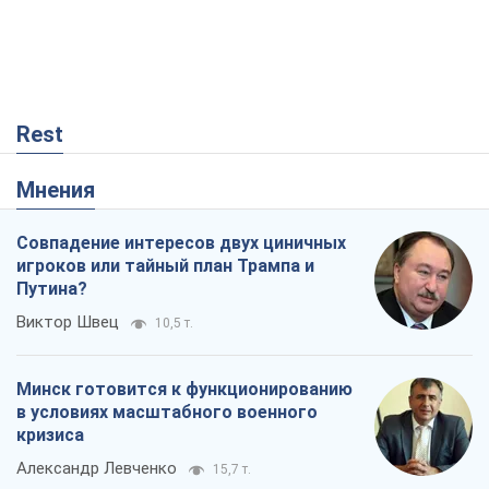
Совпадение интересов двух циничных
игроков или тайный план Трампа и
Путина?
Виктор Швец
10,5 т.
Минск готовится к функционированию
в условиях масштабного военного
кризиса
Александр Левченко
15,7 т.
Ни оружия, ни людей: как Лукашенко
создает новую армию
Игар Тышкевич
13,5 т.