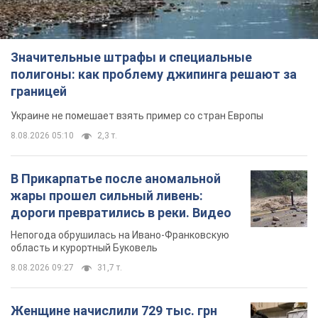
В Прикарпатье после аномальной
жары прошел сильный ливень:
дороги превратились в реки. Видео
Непогода обрушилась на Ивано-Франковскую
область и курортный Буковель
8.08.2026 09:27
31,7 т.
Женщине начислили 729 тыс. грн
долга за газ из-за показаний
неисправного счетчика: судья
вынес неожиданное решение
Нужно ли платить долг из-за доначисления
9 часов назад
31,3 т.