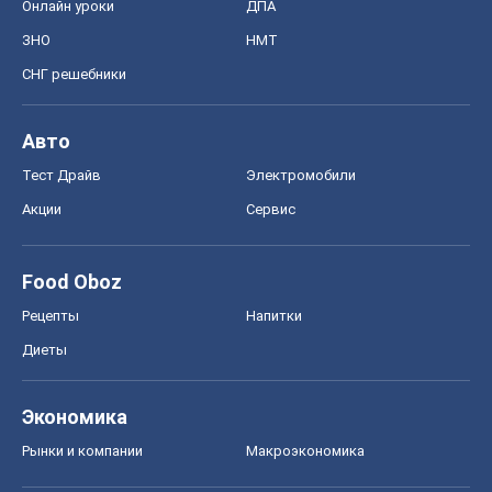
Food Oboz
Рецепты
Напитки
Диеты
Экономика
Рынки и компании
Mакроэкономика
MedOboz
Новости медицины
MAMACLUB
Шоу
Афиша
Сплетни
Красота
Мода