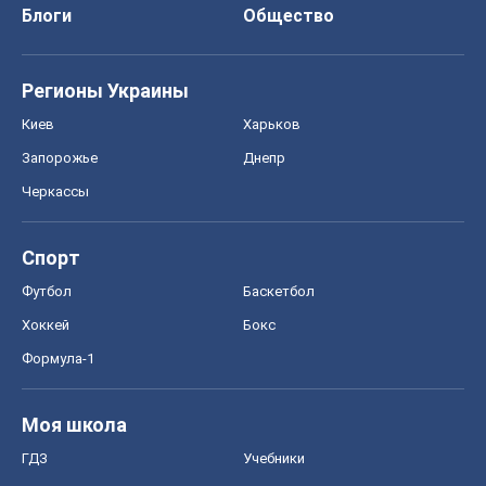
Спорт
Футбол
Баскетбол
Хоккей
Бокс
Формула-1
Моя школа
ГДЗ
Учебники
Онлайн уроки
ДПА
ЗНО
НМТ
СНГ решебники
Авто
Тест Драйв
Электромобили
Акции
Сервис