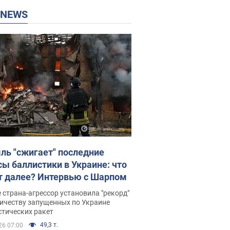
P NEWS
ль "сжигает" последние
сы баллистики в Украине: что
т далее? Интервью с Шарпом
 страна-агрессор установила "рекорд"
личеству запущенных по Украине
стических ракет
49,3 т.
26 07:00