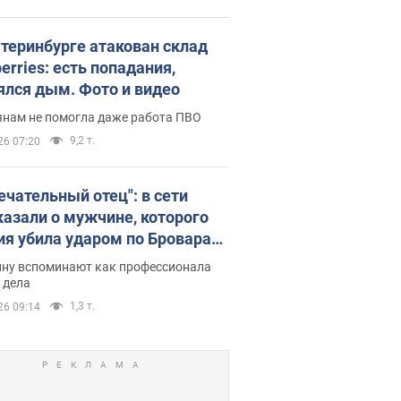
атеринбурге атакован склад
erries: есть попадания,
ялся дым. Фото и видео
янам не помогла даже работа ПВО
9,2 т.
26 07:20
ечательный отец": в сети
казали о мужчине, которого
ия убила ударом по Броварам.
ну вспоминают как профессионала
 дела
1,3 т.
26 09:14