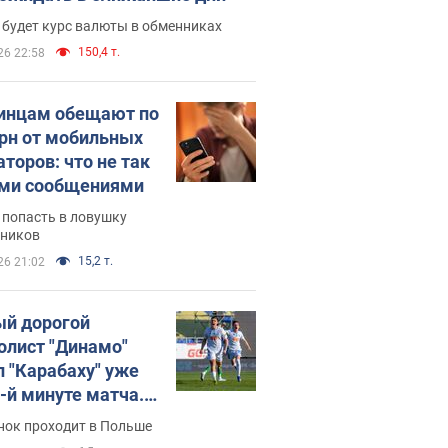
 будет курс валюты в обменниках
150,4 т.
26 22:58
инцам обещают по
грн от мобильных
аторов: что не так
ими сообщениями
 попасть в ловушку
ников
15,2 т.
26 21:02
й дорогой
олист "Динамо"
л "Карабаху" уже
0-й минуте матча.
о
нок проходит в Польше