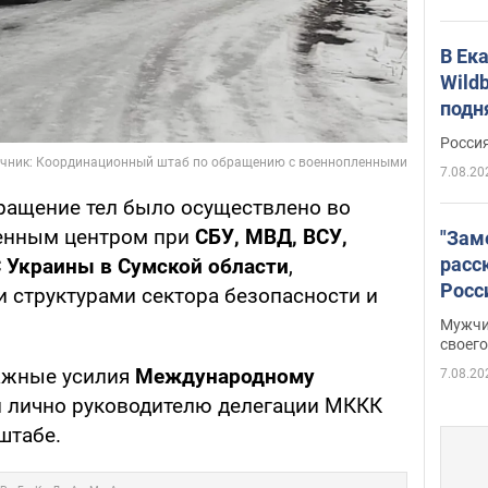
В Ек
Wildb
подн
Росси
7.08.20
вращение тел было осуществлено во
енным центром при
СБУ, МВД, ВСУ,
"Зам
расс
 Украины в Сумской области
,
Росс
и структурами сектора безопасности и
Фото
Мужчи
своего
важные усилия
Международному
7.08.20
 лично руководителю делегации МККК
штабе.