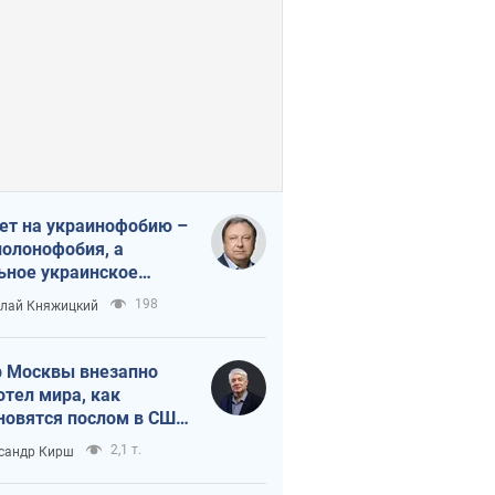
ет на украинофобию –
полонофобия, а
ьное украинское
ударство
198
лай Княжицкий
 Москвы внезапно
отел мира, как
новятся послом в США
овые украинские топ-
2,1 т.
сандр Кирш
тинги