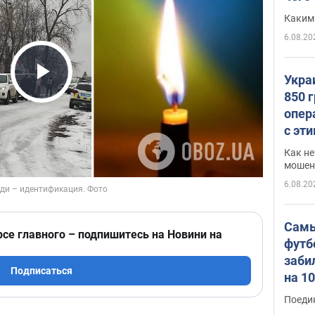
Каким
6.08.20
Укра
Play Video
850 
опер
с эт
Как не
мошен
6.08.20
Самы
рсе главного – подпишитесь на Новини на
футб
заби
Подписаться
на 1
Виде
Поеди