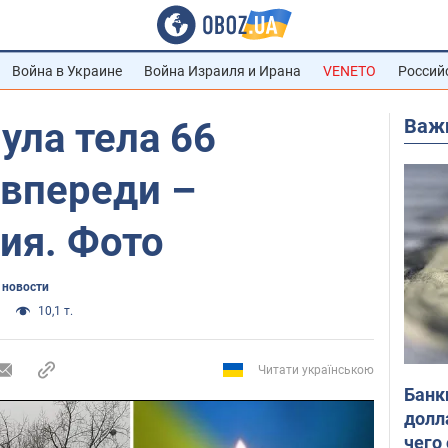
Война в Украине
Война Израиля и Ирана
VENETO
Россий
Важ
ула тела 66
 впереди –
ия. Фото
 новости
10,1 т.
Читати українською
Банк
долл
чего