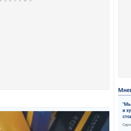
Мн
"Мы
и х
сто
отч
Серг
рак