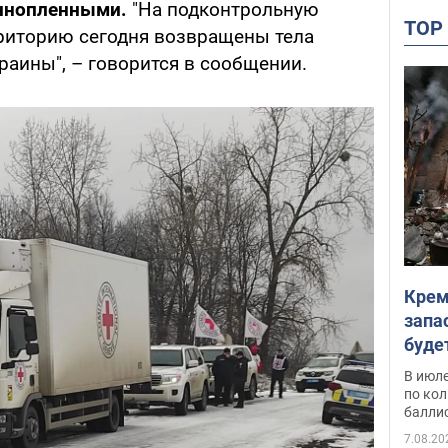
ннопленными.
"На подконтрольную
TO
риторию сегодня возвращены тела
раины", – говорится в сообщении.
Крем
запа
буде
В июле
по ко
балли
7.08.20