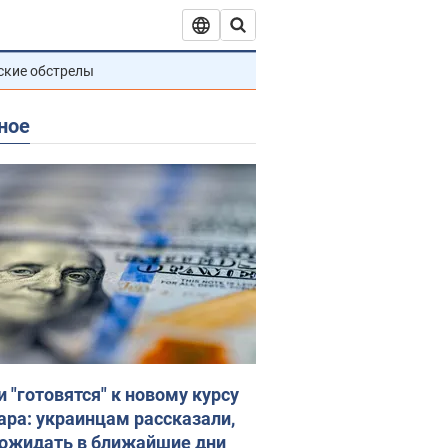
ские обстрелы
ное
и "готовятся" к новому курсу
ара: украинцам рассказали,
 ожидать в ближайшие дни