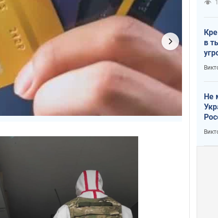
1
Кре
в т
угр
лог
Викт
Не 
Укр
Рос
Викт