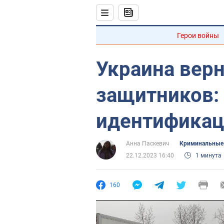
Герои войны
Украина верн
защитников:
идентификац
Анна Паскевич
Криминальные
22.12.2023 16:40
1 минута
160