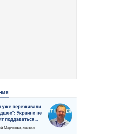
ения
 уже переживали
удшее": Украине не
ит поддаваться
аянию из-за
ей Марченко, эксперт
етного террора