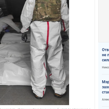
Отв
не 
сил
гос
Нико
Мэр
зах
ста
и н
Алек
рей