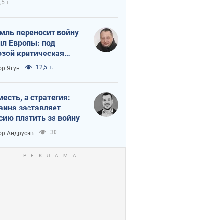
,5 т.
мль переносит войну
ыл Европы: под
озой критическая
истика
12,5 т.
ор Ягун
месть, а стратегия:
аина заставляет
сию платить за войну
30
ор Андрусив