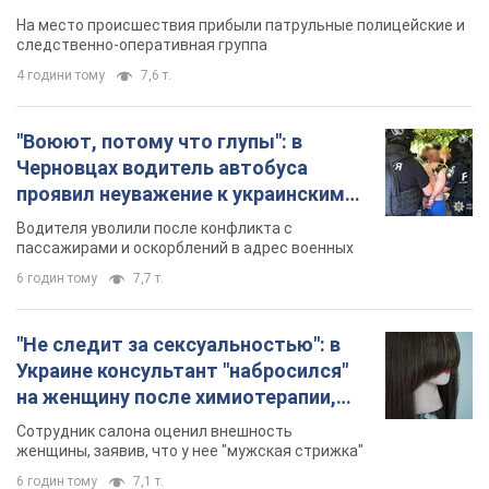
протокол. Видео
На место происшествия прибыли патрульные полицейские и
следственно-оперативная группа
4 години тому
7,6 т.
"Воюют, потому что глупы": в
Черновцах водитель автобуса
проявил неуважение к украинским
военным и поплатился за это.
Водителя уволили после конфликта с
Видео
пассажирами и оскорблений в адрес военных
6 годин тому
7,7 т.
"Не следит за сексуальностью": в
Украине консультант "набросился"
на женщину после химиотерапии,
разгорелся скандал. Фото
Сотрудник салона оценил внешность
женщины, заявив, что у нее "мужская стрижка"
6 годин тому
7,1 т.