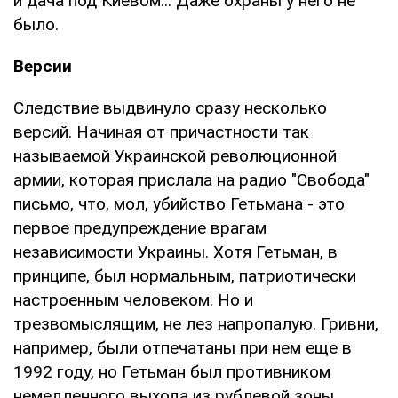
и дача под Киевом... Даже охраны у него не
было.
Версии
Следствие выдвинуло сразу несколько
версий. Начиная от причастности так
называемой Украинской революционной
армии, которая прислала на радио "Свобода"
письмо, что, мол, убийство Гетьмана - это
первое предупреждение врагам
независимости Украины. Хотя Гетьман, в
принципе, был нормальным, патриотически
настроенным человеком. Но и
трезвомыслящим, не лез напропалую. Гривни,
например, были отпечатаны при нем еще в
1992 году, но Гетьман был противником
немедленного выхода из рублевой зоны.