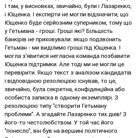
І там, у висновках, звичайно, були і Лазаренко,
і Ющенка. І експерти не могли відзначити, що
Ющенко буде серйозним суперником, тому що
у Гетьмана - гроші. Гроші які? Більшість
банкірів не приховували: якщо подзвонить
Гетьман - ми виділимо гроші під Ющенка. І
могла з'явитися негласна команда позбавити
Ющенка підтримки. Але тоді ми не могли це
перевірити. Якщо текст з аналізом кандидатів
і відповідною резолюцією існував, то це,
звичайно, була секретна, конфіденційна або
особиста записка в одному екземплярі. З
резолюцією типу "створити Гетьману
проблеми". А згадайте Лазаренко тих днів! З
його-то честолюбством. У той час його
"понесло", він був на вершині політичного