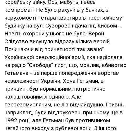
корейську війну. Ось, мабуть, і весь
компромат. Не було рахунків у банках, з
нерухомості - стара квартира в престижному
будинку на вул. Суворова і дача під Києвом ...
Навіть охорони у нього не було.
Версії
Слідство висунуло відразу кілька версій.
Починаючи від причетності так званої
Української революційної армії, яка надіслала
на радіо "Свобода" лист, що, мовляв, вбивство
Гетьмана - це перше попередження ворогам
незалежності України. Хоча Гетьман, в
принципі, був нормальним, патріотично
налаштованим людиною. Але і
тверезомислячим, не ліз відчайдушно. Гривні ,
наприклад, були віддруковані при ньому ще в
1992 році, але Гетьман був противником
негайного виходу з рублевої зони. З іншого