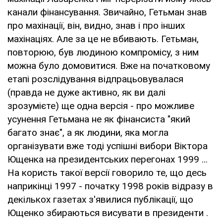
канали фінансування. Звичайно, Гетьман знав
про махінації, він, видно, знав і про інших
махінаціях. Але за це не вбивають. Гетьман,
повторюю, був людиною компромісу, з ним
можна було домовитися. Вже на початковому
етапі розслідування відпрацьовувалася
(правда не дуже активно, як ви далі
зрозумієте) ще одна версія - про можливе
усунення Гетьмана не як фінансиста "який
багато знає", а як людини, яка могла
організувати вже тоді успішні вибори Віктора
Ющенка на президентських перегонах 1999 ...
На користь такої версії говорило те, що десь
наприкінці 1997 - початку 1998 років відразу в
декількох газетах з'явилися публікації, що
Ющенко збираються висувати в президенти .