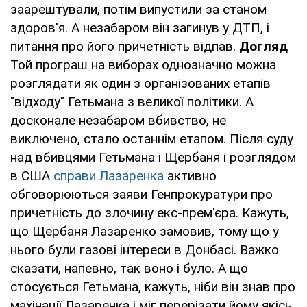
заарештували, потім випустили за станом
здоров'я. А незабаром він загинув у ДТП, і
питання про його причетність відпав.
Догляд
Той програш на виборах однозначно можна
розглядати як один з організованих етапів
"відходу" Гетьмана з великої політики. А
досконале незабаром вбивство, не
виключено, стало останнім етапом. Після суду
над вбивцями Гетьмана і Щербаня і розглядом
в США
справи Лазаренка
активно
обговорюються заяви Генпрокуратури про
причетність до злочину екс-прем'єра. Кажуть,
що Щербаня Лазаренко замовив, тому що у
нього були газові інтереси в Донбасі. Важко
сказати, напевно, так воно і було. А що
стосується Гетьмана, кажуть, ніби він знав про
махінації Лазаренка і міг перерізати йому якісь