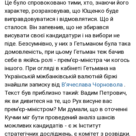
Це було спровоковано тими, хто, знаючи його
характер, розраховував, що Ющенко буде
виправдовуватися і відмовлятися. Що й
сталося. Він запевнив, що не збирався
висувати своєї кандидатури і на вибори не
піде. Безсумнівно, у них з Гетьманом була така
домовленість, при цьому Гетьман теж бачив
себе в якійсь ролі - прем'єр-міністра чи когось
іншого. При огляді в кабінеті Гетьмана на
Українській міжбанківській валютній біржі
знайшли записку від
В'ячеслава Чорновола
.
Текст був приблизно такий: Вадим Петрович,
як ви дивитеся на те, що Рух висуне вас
прем'єр-міністром? Ми думали, що в оточенні
Кучми міг бути проведений аналіз шансів
можливих кандидатів - є ж Інститут
стратегічних досліджень, є комітет з розвідки.