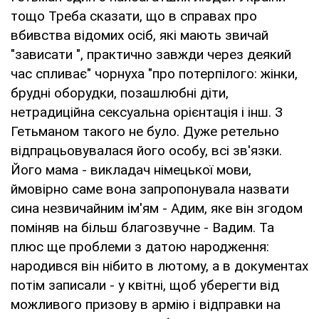
тощо Треба сказати, що в справах про
вбивства відомих осіб, які мають звичай
"зависати ", практично завжди через деякий
час спливає" чорнуха "про потерпілого: жінки,
брудні оборудки, позашлюбні діти,
нетрадиційна сексуальна орієнтація і інш. З
Гетьманом такого не було. Дуже ретельно
відпрацьовувалася його особу, всі зв'язки.
Його мама - викладач німецької мови,
ймовірно саме вона запропонувала назвати
сина незвичайним ім'ям - Адим, яке він згодом
поміняв на більш благозвучне - Вадим. Та
плюс ще проблеми з датою народження:
народився він нібито в лютому, а в документах
потім записали - у квітні, щоб уберегти від
можливого призову в армію і відправки на