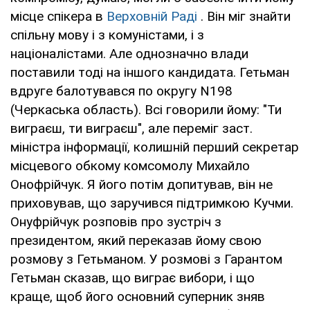
місце спікера в
Верховній Раді
. Він міг знайти
спільну мову і з комуністами, і з
націоналістами. Але однозначно влади
поставили тоді на іншого кандидата. Гетьман
вдруге балотувався по округу N198
(Черкаська область). Всі говорили йому: "Ти
виграєш, ти виграєш", але переміг заст.
міністра інформації, колишній перший секретар
місцевого обкому комсомолу Михайло
Онофрійчук. Я його потім допитував, він не
приховував, що заручився підтримкою Кучми.
Онуфрійчук розповів про зустріч з
президентом, який переказав йому свою
розмову з Гетьманом. У розмові з Гарантом
Гетьман сказав, що виграє вибори, і що
краще, щоб його основний суперник зняв