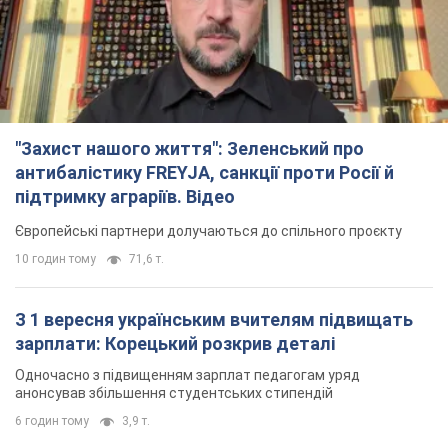
"Захист нашого життя": Зеленський про
антибалістику FREYJA, санкції проти Росії й
підтримку аграріїв. Відео
Європейські партнери долучаються до спільного проєкту
10 годин тому
71,6 т.
З 1 вересня українським вчителям підвищать
зарплати: Корецький розкрив деталі
Одночасно з підвищенням зарплат педагогам уряд
анонсував збільшення студентських стипендій
6 годин тому
3,9 т.