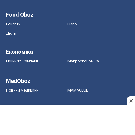
Food Oboz
Рецепти
Напої
Дієти
Економіка
Ринки та компанії
Макроекономіка
MedOboz
Новини медицини
MAMACLUB
Шоу
Афіша
Плітки
Краса
Мода