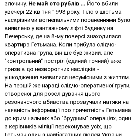
злочину.
Не май сто рублів ...
Його вбили
увечері 22 квітня 1998 року. Тіло з шістьма
наскрізними вогнепальними пораненнями було
виявлено у вантажному ліфті будинку на
Печерську, де на 8-му поверсі знаходилася
квартира Гетьмана. Коли прибула слідчо-
оперативна група, він ще був живий, але
"контрольний" постріл (єдиний точний) вже
призвів до незворотних наслідків -
ушкодження виявилися несумісними з життям.
На першій же нараді слідчо-оперативної групи,
створеної для розслідування цього
резонансного вбивства прозвучали натяки на
наявність інформації про причетність Гетьмана
до кримінальних або "брудним" операціях, один
з керівників міліції переконував усіх, що
Гетьман один з найбагатших людей України