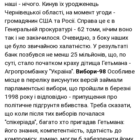
наші - нічого. Кинув їх уродженець
Чернівецької області, на момент угоди -
громадянин США та Росії. Справа це є в
Генеральній прокуратурі - 62 томи, нічим воно
так і не закінчилося. Очевидно, з боку наших
це було звичайною халатністю. У результаті
банк позбувся не менш 25 мільйонів, що, по
суті, стало початком краху дітища Гетьмана -
Агропромбанку "Україна".
Вибори-98
Особливе
місце в переліку висунутих версій займали
парламентські вибори, що пройшли в березні
1998 року і відповідно - припущення про
політичне підгрунтя вбивства. Треба сказати,
що коли після тих виборів почалася
"спікеріада", багато хто пригадав Гетьмана:
його знання, компетентність, здатність до
компромісу, думаю, могли б забезпечити йому