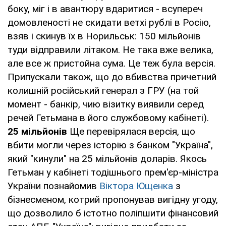
боку, міг і в авантюру вдаритися - всупереч
домовленості не скидати ветхі рублі в Росію,
взяв і скинув їх в Норильськ: 150 мільйонів
туди відправили літаком. Не така вже велика,
але все ж пристойна сума. Це теж була версія.
Припускали також, що до вбивства причетний
колишній російський генерал з ГРУ (на той
момент - банкір, чию візитку виявили серед
речей Гетьмана в його службовому кабінеті).
25 мільйонів
Ще перевірялася версія, що
вбити могли через історію з банком "Україна",
який "кинули" на 25 мільйонів доларів. Якось
Гетьман у кабінеті тодішнього прем'єр-міністра
України познайомив
Віктора Ющенка
з
бізнесменом, котрий пропонував вигідну угоду,
що дозволило б істотно поліпшити фінансовий