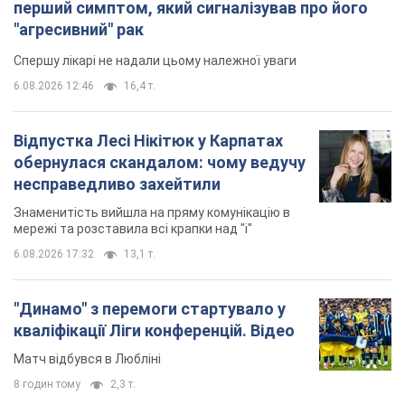
перший симптом, який сигналізував про його
"агресивний" рак
Спершу лікарі не надали цьому належної уваги
6.08.2026 12:46
16,4 т.
Відпустка Лесі Нікітюк у Карпатах
обернулася скандалом: чому ведучу
несправедливо захейтили
Знаменитість вийшла на пряму комунікацію в
мережі та розставила всі крапки над "і"
6.08.2026 17:32
13,1 т.
"Динамо" з перемоги стартувало у
кваліфікації Ліги конференцій. Відео
Матч відбувся в Любліні
8 годин тому
2,3 т.