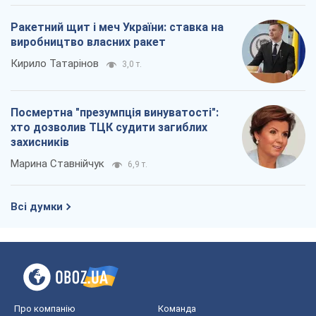
Ракетний щит і меч України: ставка на
виробництво власних ракет
Кирило Татарінов
3,0 т.
Посмертна "презумпція винуватості":
хто дозволив ТЦК судити загиблих
захисників
Марина Ставнійчук
6,9 т.
Всі думки
Про компанію
Команда