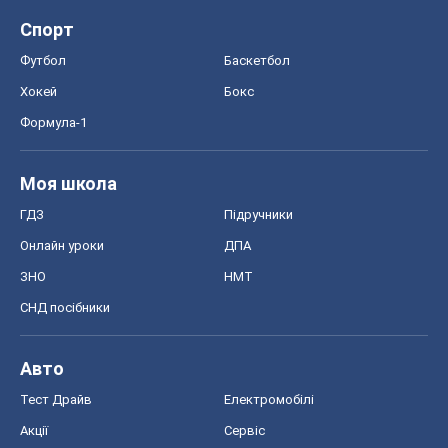
Спорт
Футбол
Баскетбол
Хокей
Бокс
Формула-1
Моя школа
ГДЗ
Підручники
Онлайн уроки
ДПА
ЗНО
НМТ
СНД посібники
Авто
Тест Драйв
Електромобілі
Акції
Сервіс