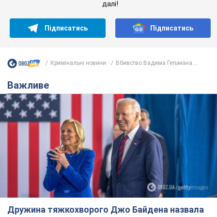
далі!
Підписатись
Підписатись
Кримінальні новини
Вбивство Вадима Гетьмана....
Важливе
Дружина тяжкохворого Джо Байдена назвала