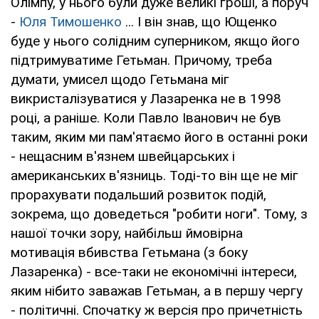
Олімпу, у нього були дуже великі гроші, а поруч
-
Юля Тимошенко
... І він знав, що Ющенко
буде у нього солідним суперником, якщо його
підтримуватиме Гетьман. Причому, треба
думати, умисел щодо Гетьмана міг
викристалізуватися у Лазаренка не в 1998
році, а раніше. Коли Павло Іванович не був
таким, яким ми пам'ятаємо його в останні роки
- нещасним в'язнем швейцарських і
американських в'язниць. Тоді-то він ще не міг
прорахувати подальший розвиток подій,
зокрема, що доведеться "робити ноги". Тому, з
нашої точки зору, найбільш ймовірна
мотивація вбивства Гетьмана (з боку
Лазаренка) - все-таки не економічні інтереси,
яким нібито заважав Гетьман, а в першу чергу
- політичні. Спочатку ж версія про причетність