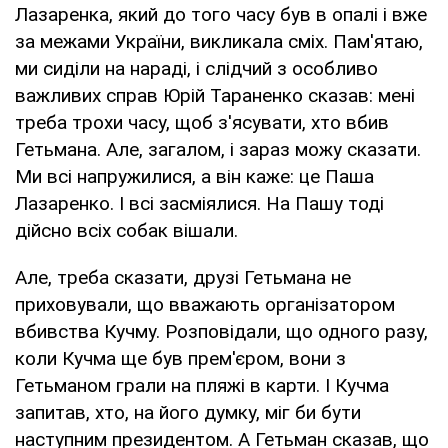
Лазаренка, який до того часу був в опалі і вже
за межами України, викликала сміх. Пам'ятаю,
ми сиділи на нараді, і слідчий з особливо
важливих справ Юрій Тараненко сказав: мені
треба трохи часу, щоб з'ясувати, хто вбив
Гетьмана. Але, загалом, і зараз можу сказати.
Ми всі напружилися, а він каже: це Паша
Лазаренко. І всі засміялися. На Пашу тоді
дійсно всіх собак вішали.
Але, треба сказати, друзі Гетьмана не
приховували, що вважають організатором
вбивства Кучму. Розповідали, що одного разу,
коли Кучма ще був прем'єром, вони з
Гетьманом грали на пляжі в карти. І Кучма
запитав, хто, на його думку, міг би бути
наступним президентом. А Гетьман сказав, що