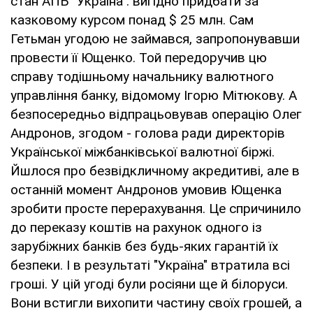
стан АПБ "Україна": вигідно придбати за
казковому курсом понад $ 25 млн. Сам
Гетьман угодою не займався, запропонувавши
провести її Ющенко. Той передоручив цю
справу тодішньому начальнику валютного
управління банку, відомому Ігорю Мітюкову. А
безпосередньо відпрацьовував операцію Олег
Андронов, згодом - голова ради директорів
Української міжбанківської валютної біржі.
Йшлося про безвідкличному акредитиві, але в
останній момент Андронов умовив Ющенка
зробити просте перерахування. Це спричинило
до переказу коштів на рахунок одного із
зарубіжних банків без будь-яких гарантій їх
безпеки. І в результаті "Україна" втратила всі
гроші. У цій угоді були росіяни ще й білоруси.
Вони встигли вихопити частину своїх грошей, а