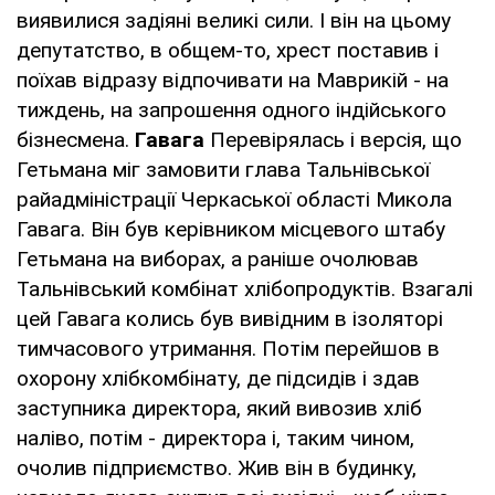
виявилися задіяні великі сили. І він на цьому
депутатство, в общем-то, хрест поставив і
поїхав відразу відпочивати на Маврикій - на
тиждень, на запрошення одного індійського
бізнесмена.
Гавага
Перевірялась і версія, що
Гетьмана міг замовити глава Тальнівської
райадміністрації Черкаської області Микола
Гавага. Він був керівником місцевого штабу
Гетьмана на виборах, а раніше очолював
Тальнівський комбінат хлібопродуктів. Взагалі
цей Гавага колись був вивідним в ізоляторі
тимчасового утримання. Потім перейшов в
охорону хлібкомбінату, де підсидів і здав
заступника директора, який вивозив хліб
наліво, потім - директора і, таким чином,
очолив підприємство. Жив він в будинку,