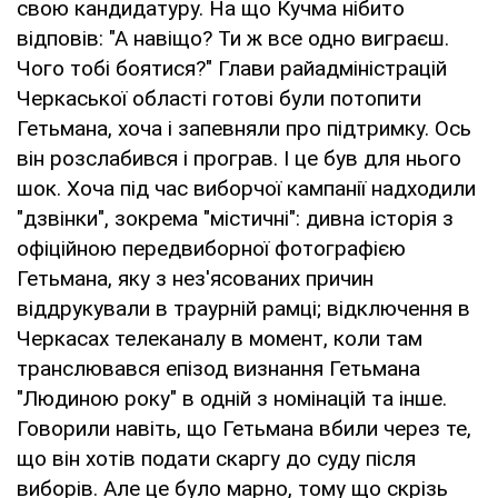
свою кандидатуру. На що Кучма нібито
відповів: "А навіщо? Ти ж все одно виграєш.
Чого тобі боятися?" Глави райадміністрацій
Черкаської області готові були потопити
Гетьмана, хоча і запевняли про підтримку. Ось
він розслабився і програв. І це був для нього
шок. Хоча під час виборчої кампанії надходили
"дзвінки", зокрема "містичні": дивна історія з
офіційною передвиборної фотографією
Гетьмана, яку з нез'ясованих причин
віддрукували в траурній рамці; відключення в
Черкасах телеканалу в момент, коли там
транслювався епізод визнання Гетьмана
"Людиною року" в одній з номінацій та інше.
Говорили навіть, що Гетьмана вбили через те,
що він хотів подати скаргу до суду після
виборів. Але це було марно, тому що скрізь