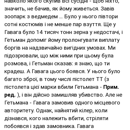
навколо якого скупив всі сусідні - щоб ніхто,
значить, не бачив, як йому живеться. Завів
зоопарк з ведмедем ... Було у нього півтори
сотні костюмів і не менше пар взуття. Ще у
Гавага було 14 тисяч тонн зерна у недостачі, і
Гетьман допоміг йому пролонгувати виплату
боргів на надзвичайно вигідних умовах. Ми
підозрювали, що між ними при цьому була
розмова, і Гетьман сказав: я знаю, що ти
крадеш. А Гавага цього боявся. У нього було
багато зброї, в тому числі пістолет ТТ (з
пістолета цієї марки вбили Гетьмана -
Прим.
ред.
), і він дійсно замишляв убивство. Але не
Гетьмана - Гавага замовив одного місцевого
авторитету. Однак, найнятий кілер, коли
дізнався, кого належить вбити, стріляти
побоявся і здав замовника. Гавага