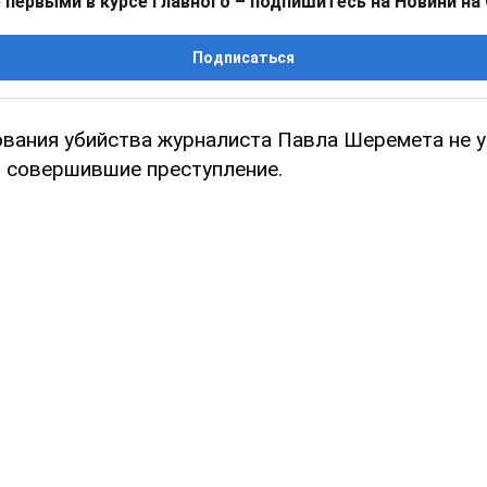
 первыми в курсе главного – подпишитесь на Новини на
Подписаться
ования убийства журналиста Павла Шеремета не 
 совершившие преступление.