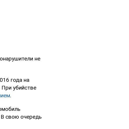
вонарушители не
016 года на
 При убийстве
нием
.
томобиль
. В свою очередь