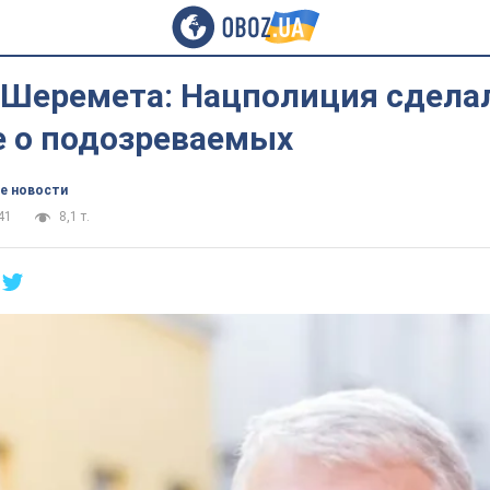
 Шеремета: Нацполиция сдела
е о подозреваемых
е новости
41
8,1 т.