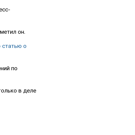
есс-
метил он.
ю статью о
ний по
только в деле