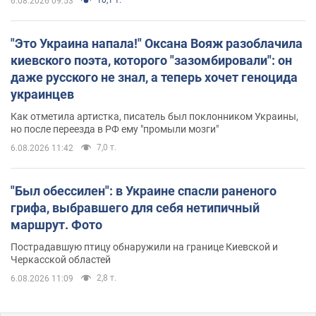
10,1 т.
6.08.2026 09:53
"Это Украина напала!" Оксана Вояж разоблачила
киевского поэта, которого "зазомбировали": он
даже русского не знал, а теперь хочет геноцида
украинцев
Как отметила артистка, писатель был поклонником Украины,
но после переезда в РФ ему "промыли мозги"
7,0 т.
6.08.2026 11:42
"Был обессилен": в Украине спасли раненого
грифа, выбравшего для себя нетипичный
маршрут. Фото
Пострадавшую птицу обнаружили на границе Киевской и
Черкасской областей
2,8 т.
6.08.2026 11:09