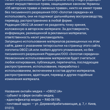
имеет имущественные права, защищаемые законом Украины
«Об авторских правах и смежных правах», никто не имеет права
без письменного разрешения ООО «Золотая середина» их
использовать, они не подлежат дальнейшему воспроизводству,
переводу, распространению в любой форме.
Редакция OBOZ.UA может не разделять точку зрения,
изложенную в авторском материале. За достоверность
информации, размещенной в рекламных материалах,
ответственность несет рекламодатель.
Запрещено использование материалов размещенных на этом
сайте, даже с указанием гиперссылки на страницу этого сайта,
логотипа OBOZ.UA или любого другого упоминания, но без
письменного разрешения Редакции/ООО «Золотая середина»
Незаконным использованием материалов будет считаться:
любое копирование, публикация, перепечатка, последующее
распространение, использование, переработка с
использованием, включением в состав других материалов,
распространение, адаптация, перевод и другие подобные
изменения материала.
Название онлайн медиа — «OBOZ.UA»
- субъект в сфере онлайн медиа;
- идентификатор медиа — R40-06156;
- почтовый адрес — ул. Деревообрабатывающая, д. 7, г. Киев,
01013;