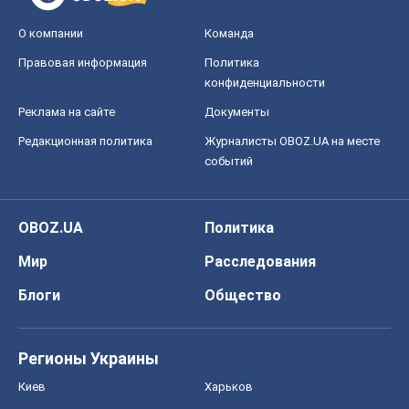
OBOZ.UA
Политика
Мир
Расследования
Блоги
Общество
Регионы Украины
Киев
Харьков
Запорожье
Днепр
Черкассы
Спорт
Футбол
Баскетбол
Хоккей
Бокс
Формула-1