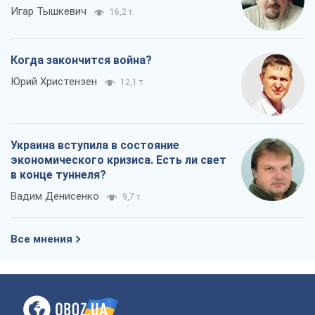
Украина вступила в состояние
экономического кризиса. Есть ли свет
в конце туннеля?
Вадим Денисенко
9,7 т.
Все мнения
О компании
Команда
Правовая информация
Политика
конфиденциальности
Реклама на сайте
Документы
Редакционная политика
Журналисты OBOZ.UA на месте
событий