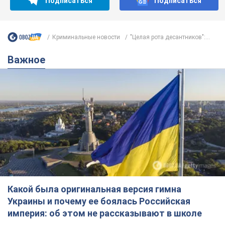
Какой была оригинальная версия гимна
Украины и почему ее боялась Российская
империя: об этом не рассказывают в школе
Государственным символом являются только первый куплет
и припев песни
3 часа назад
13,8 т.
Александру Пономареву – 53: что
известно о трех детях секс-
символа 90-х и как они выглядят
Несмотря на развитие карьеры, артист не