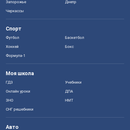
Моя школа
ГДЗ
Учебники
Онлайн уроки
ДПА
ЗНО
НМТ
СНГ решебники
Авто
Тест Драйв
Электромобили
Акции
Сервис
Food Oboz
Рецепты
Напитки
Диеты