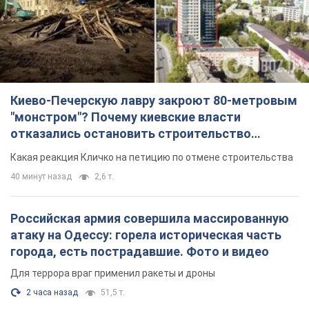
небоскреба "московского верующего"
Какая реакция Кличко на петицию по отмене строительства
40 минут назад
2,6 т.
Российская армия совершила массированную
атаку на Одессу: горела историческая часть
города, есть пострадавшие. Фото и видео
Для террора враг применил ракеты и дроны
2 часа назад
51,5 т.
«Они воюют против продовольственной
безопасности мира!» Зеленский заявил, что
российская армия вновь обстреляла порт в
Одессе
Только за неделю против Украины было применено десятки
ракет, большинство из которых – баллистические
час назад
384