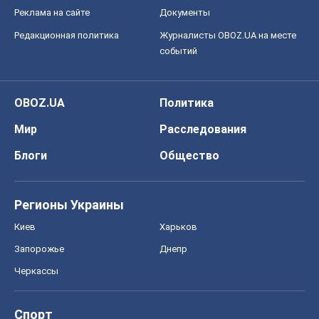
Блоги
Общество
Регионы Украины
Киев
Харьков
Запорожье
Днепр
Черкассы
Спорт
Футбол
Баскетбол
Хоккей
Бокс
Формула-1
Моя школа
ГДЗ
Учебники