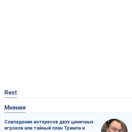
Rest
Мнения
Совпадение интересов двух циничных
игроков или тайный план Трампа и
Путина?
Виктор Швец
333
Минск готовится к функционированию
в условиях масштабного военного
кризиса
Александр Левченко
2,1 т.