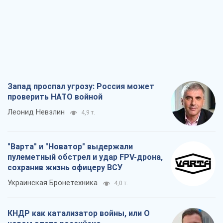
Леонид Невзлин
4,9 т.
"Варта" и "Новатор" выдержали
пулеметный обстрел и удар FPV-дрона,
сохранив жизнь офицеру ВСУ
Украинская Бронетехника
4,0 т.
КНДР как катализатор войны, или О
новом этапе российско-
северокорейского союза
Алексей Кущ
4,1 т.
Выход в элиту ЧМ и триумф "Сокола":
что происходит в украинском хоккее
Александр Липенко
2,0 т.