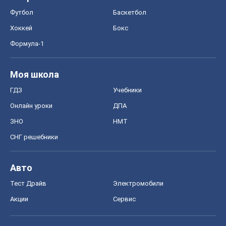
Онлайн уроки
ДПА
ЗНО
НМТ
СНГ решебники
Авто
Тест Драйв
Электромобили
Акции
Сервис
Food Oboz
Рецепты
Напитки
Диеты
Экономика
Рынки и компании
Mакроэкономика