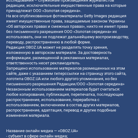
исследования – служебные произведения журналистов
редакции, исключительные имущественные права на которые
принадлежат ООО «Золотая середина».
На все опубликованные фотоматериалы Getty Images редакция
имеет имущественные права, защищаемые законом Украины
«Об авторских правах и смежных правах», никто не имеет права
без письменного разрешения ООО «Золотая середина» их
использовать, они не подлежат дальнейшему воспроизводству,
переводу, распространению в любой форме.
Редакция OBOZ.UA может не разделять точку зрения,
изложенную в авторском материале. За достоверность
информации, размещенной в рекламных материалах,
ответственность несет рекламодатель.
Запрещено использование материалов размещенных на этом
сайте, даже с указанием гиперссылки на страницу этого сайта,
логотипа OBOZ.UA или любого другого упоминания, но без
письменного разрешения Редакции/ООО «Золотая середина»
Незаконным использованием материалов будет считаться:
любое копирование, публикация, перепечатка, последующее
распространение, использование, переработка с
использованием, включением в состав других материалов,
распространение, адаптация, перевод и другие подобные
изменения материала.
Название онлайн медиа — «OBOZ.UA»
- субъект в сфере онлайн медиа;