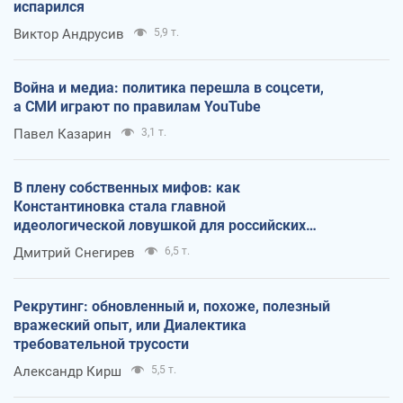
испарился
Виктор Андрусив
5,9 т.
Война и медиа: политика перешла в соцсети,
а СМИ играют по правилам YouTube
Павел Казарин
3,1 т.
В плену собственных мифов: как
Константиновка стала главной
идеологической ловушкой для российских
оккупантов
Дмитрий Снегирев
6,5 т.
Рекрутинг: обновленный и, похоже, полезный
вражеский опыт, или Диалектика
требовательной трусости
Александр Кирш
5,5 т.