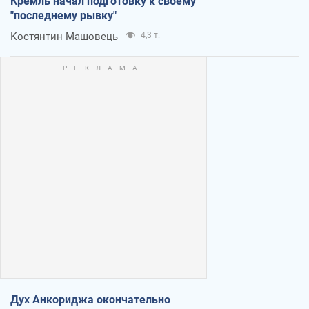
Кремль начал подготовку к своему
"последнему рывку"
Костянтин Машовець
4,3 т.
Дух Анкориджа окончательно