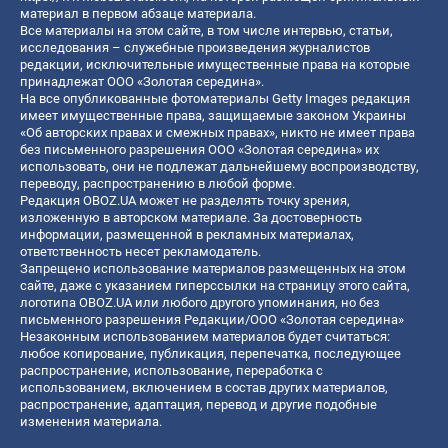
материал в первом абзаце материала.
Все материалы на этом сайте, в том числе интервью, статьи,
исследования – служебные произведения журналистов
редакции, исключительные имущественные права на которые
принадлежат ООО «Золотая середина».
На все опубликованные фотоматериалы Getty Images редакция
имеет имущественные права, защищаемые законом Украины
«Об авторских правах и смежных правах», никто не имеет права
без письменного разрешения ООО «Золотая середина» их
использовать, они не подлежат дальнейшему воспроизводству,
переводу, распространению в любой форме.
Редакция OBOZ.UA может не разделять точку зрения,
изложенную в авторском материале. За достоверность
информации, размещенной в рекламных материалах,
ответственность несет рекламодатель.
Запрещено использование материалов размещенных на этом
сайте, даже с указанием гиперссылки на страницу этого сайта,
логотипа OBOZ.UA или любого другого упоминания, но без
письменного разрешения Редакции/ООО «Золотая середина»
Незаконным использованием материалов будет считаться:
любое копирование, публикация, перепечатка, последующее
распространение, использование, переработка с
использованием, включением в состав других материалов,
распространение, адаптация, перевод и другие подобные
изменения материала.