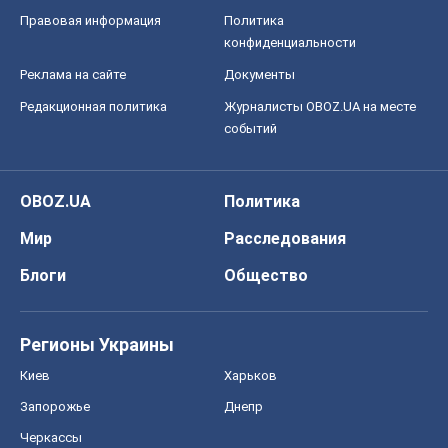
Что ожидает украинцев в 2026-2028
годах? Основные выводы из новых
прогнозов от НБУ
Василий Фурман
21,8 т.
Все мнения
О компании
Команда
Правовая информация
Политика
конфиденциальности
Реклама на сайте
Документы
Редакционная политика
Журналисты OBOZ.UA на месте
событий