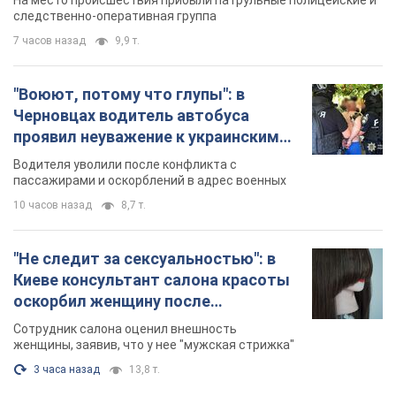
Во Львове женщина спровоцировала конфликт,
разговаривая на русском языке в маршрутке:
полиция составила административный
протокол. Видео
На место происшествия прибыли патрульные полицейские и
следственно-оперативная группа
7 часов назад
9,9 т.
"Воюют, потому что глупы": в
Черновцах водитель автобуса