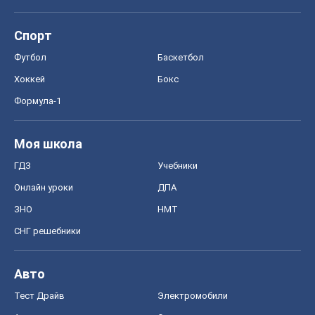
OBOZ.UA
Политика
Мир
Расследования
Блоги
Общество
Регионы Украины
Киев
Харьков
Запорожье
Днепр
Черкассы
Спорт
Футбол
Баскетбол
Хоккей
Бокс
Формула-1