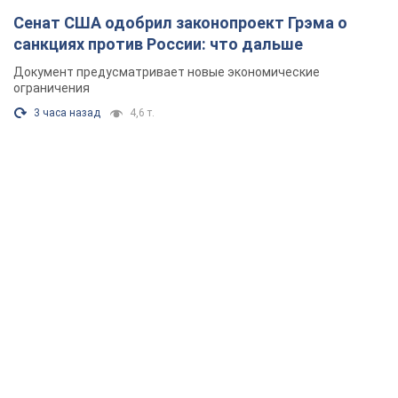
запланирована встреча с Вучичем и не только.
Видео
Это первый визит главы государства в Белград
3 часа назад
77,8 т.
"Верните Федорова": в городах Украины уже
23-й день подряд проходят массовые митинги
с плакатами. Фото и видео
Участники акций продолжают серию ежедневных протестов
3 часа назад
2,2 т.
Сенат США одобрил законопроект Грэма о
санкциях против России: что дальше
Документ предусматривает новые экономические
ограничения
3 часа назад
4,6 т.