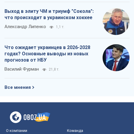
"Варта" и "Новатор" выдержали
пулеметный обстрел и удар FPV-дрона,
сохранив жизнь офицеру ВСУ
Украинская Бронетехника
3,0 т.
КНДР как катализатор войны, или О
новом этапе российско-
северокорейского союза
Алексей Кущ
3,2 т.
Выход в элиту ЧМ и триумф "Сокола":
что происходит в украинском хоккее
Александр Липенко
1,1 т.