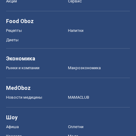
Моя школа
ГДЗ
Учебники
Онлайн уроки
ДПА
ЗНО
НМТ
СНГ решебники
Авто
Тест Драйв
Электромобили
Акции
Сервис
Food Oboz
Рецепты
Напитки
Диеты