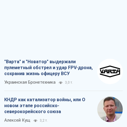
"Мы уже переживали и худшее":
Украине не стоит поддаваться
отчаянию из-за ракетного террора
Сергей Марченко, эксперт
8,2 т.
Запад проспал угрозу: Россия может
проверить НАТО войной
Леонид Невзлин
3,1 т.