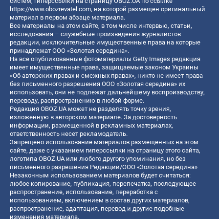
систем, гиперссылки на страницу OBOZ.UA по ссылке
https://www.obozrevatel.com
, на которой размещен оригинальный
материал в первом абзаце материала.
Все материалы на этом сайте, в том числе интервью, статьи,
исследования – служебные произведения журналистов
редакции, исключительные имущественные права на которые
принадлежат ООО «Золотая середина».
На все опубликованные фотоматериалы Getty Images редакция
имеет имущественные права, защищаемые законом Украины
«Об авторских правах и смежных правах», никто не имеет права
без письменного разрешения ООО «Золотая середина» их
использовать, они не подлежат дальнейшему воспроизводству,
переводу, распространению в любой форме.
Редакция OBOZ.UA может не разделять точку зрения,
изложенную в авторском материале. За достоверность
информации, размещенной в рекламных материалах,
ответственность несет рекламодатель.
Запрещено использование материалов размещенных на этом
сайте, даже с указанием гиперссылки на страницу этого сайта,
логотипа OBOZ.UA или любого другого упоминания, но без
письменного разрешения Редакции/ООО «Золотая середина»
Незаконным использованием материалов будет считаться:
любое копирование, публикация, перепечатка, последующее
распространение, использование, переработка с
использованием, включением в состав других материалов,
распространение, адаптация, перевод и другие подобные
изменения материала.