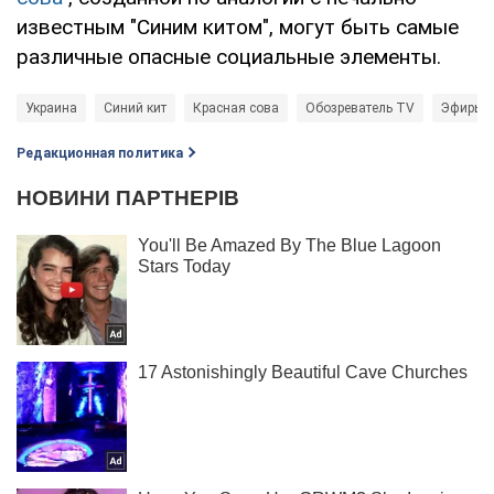
известным "Синим китом", могут быть самые
различные опасные социальные элементы.
Украина
Синий кит
Красная сова
Обозреватель TV
Эфиры O
Редакционная политика