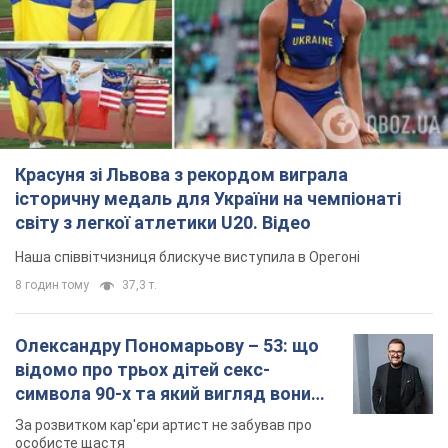
Красуня зі Львова з рекордом виграла
історичну медаль для України на чемпіонаті
світу з легкої атлетики U20. Відео
Наша співвітчизниця блискуче виступила в Орегоні
8 годин тому
37,3 т.
Олександру Пономарьову – 53: що
відомо про трьох дітей секс-
символа 90-х та який вигляд вони
мають
За розвитком кар'єри артист не забував про
особисте щастя