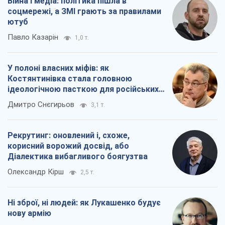
Війна і медіа: політика пішла в
соцмережі, а ЗМІ грають за правилами
ютуб
Павло Казарін
1,0 т.
У полоні власних міфів: як
Костянтинівка стала головною
ідеологічною пасткою для російських
окупантів
Дмитро Снєгирьов
3,1 т.
Рекрутинг: оновлений і, схоже,
корисний ворожий досвід, або
Діалектика вибагливого боягузтва
Олександр Кірш
2,5 т.
Ні зброї, ні людей: як Лукашенко будує
нову армію