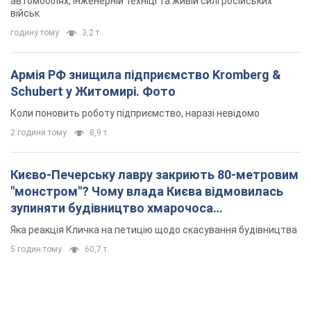
автомобілях, інженерній техніці та живій силі російських
військ
годину тому
3,2 т.
Армія РФ знищила підприємство Kromberg &
Schubert у Житомирі. Фото
Коли поновить роботу підприємство, наразі невідомо
2 години тому
8,9 т.
Києво-Печерську лавру закриють 80-метровим
"монстром"? Чому влада Києва відмовилась
зупиняти будівництво хмарочоса
"московського вірянина"
Яка реакція Кличка на петицію щодо скасування будівництва
5 годин тому
60,7 т.