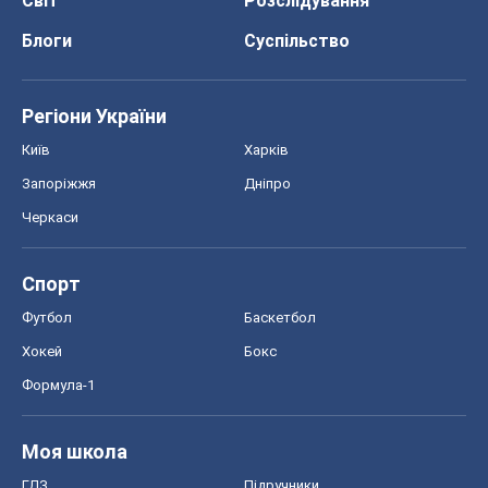
Світ
Розслідування
Блоги
Суспільство
Регіони України
Київ
Харків
Запоріжжя
Дніпро
Черкаси
Спорт
Футбол
Баскетбол
Хокей
Бокс
Формула-1
Моя школа
ГДЗ
Підручники