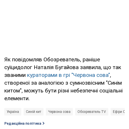
Як повідомляв Обозреватель, раніше
суїцидолог Наталія Бугайова заявила, що так
званими
кураторами в грі "Червона сова"
,
створеної за аналогією з сумнозвісним "Синім
китом", можуть бути різні небезпечні соціальні
елементи.
Україна
Синій кит
Червона сова
Обозреватель TV
Ефіри Obo
Редакційна політика