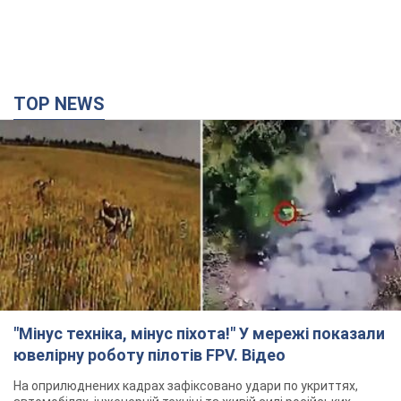
TOP NEWS
"Мінус техніка, мінус піхота!" У мережі показали
ювелірну роботу пілотів FPV. Відео
На оприлюднених кадрах зафіксовано удари по укриттях,