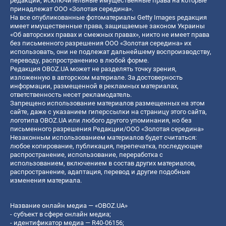
редакции, исключительные имущественные права на которые
принадлежат ООО «Золотая середина».
На все опубликованные фотоматериалы Getty Images редакция
имеет имущественные права, защищаемые законом Украины
«Об авторских правах и смежных правах», никто не имеет права
без письменного разрешения ООО «Золотая середина» их
использовать, они не подлежат дальнейшему воспроизводству,
переводу, распространению в любой форме.
Редакция OBOZ.UA может не разделять точку зрения,
изложенную в авторском материале. За достоверность
информации, размещенной в рекламных материалах,
ответственность несет рекламодатель.
Запрещено использование материалов размещенных на этом
сайте, даже с указанием гиперссылки на страницу этого сайта,
логотипа OBOZ.UA или любого другого упоминания, но без
письменного разрешения Редакции/ООО «Золотая середина»
Незаконным использованием материалов будет считаться:
любое копирование, публикация, перепечатка, последующее
распространение, использование, переработка с
использованием, включением в состав других материалов,
распространение, адаптация, перевод и другие подобные
изменения материала.
Название онлайн медиа — «OBOZ.UA»
- субъект в сфере онлайн медиа;
- идентификатор медиа — R40-06156;