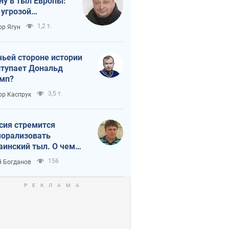
ну в тыл Европы:
 угрозой
тическая
1,2 т.
ор Ягун
истика
чьей стороне истории
тупает Дональд
мп?
3,5 т.
ор Каспрук
сия стремится
орализовать
аинский тыл. О чем
ит себе напомнить
156
 Богданов