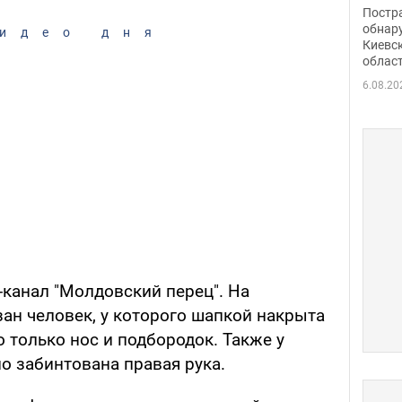
нети
Постр
Фото
обнар
идео дня
Киевс
облас
6.08.20
-канал "Молдовский перец". На
ан человек, у которого шапкой накрыта
о только нос и подбородок. Также у
о забинтована правая рука.