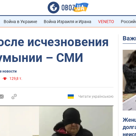
Война в Украине
Война Израиля и Ирана
VENETO
Россий
Важ
осле исчезновения
Румынии – СМИ
 новости
129,8 т.
Читати українською
Женщ
долга
неис