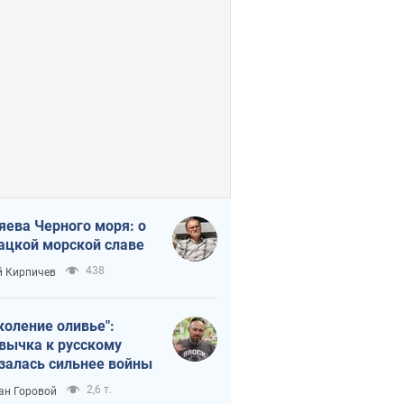
яева Черного моря: о
ацкой морской славе
438
 Кирпичев
коление оливье":
вычка к русскому
залась сильнее войны
2,6 т.
ан Горовой