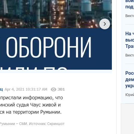
вой
под
кри
Викт
лог
На 
выс
Тра
Викт
Рос
дем
укр
сто
Юрий