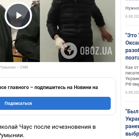
выне
Нужно 
6.08.20
Play Video
"Это
Окса
разо
поэта
"заз
Как от
даже
писат
Украин
а те
РФ ему
гено
рсе главного – подпишитесь на Новини на
6.08.20
Подписаться
"Был
Укра
ране
иколай Чаус после исчезновения в
выбр
Румынии.