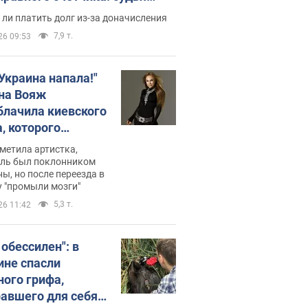
с неожиданное решение
ли платить долг из-за доначисления
7,9 т.
26 09:53
 Украина напала!"
на Вояж
блачила киевского
, которого
омбировали": он
метила артистка,
 русского не знал,
ель был поклонником
ы, но после переезда в
перь хочет
 "промыли мозги"
цида украинцев
5,3 т.
26 11:42
 обессилен": в
ине спасли
ного грифа,
авшего для себя