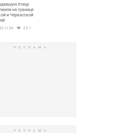
пичный маршрут.
адавшую птицу
ужили на границе
кой и Черкасской
тей
2,5 т.
26 11:09