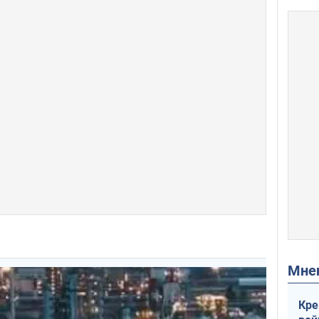
Мн
Кре