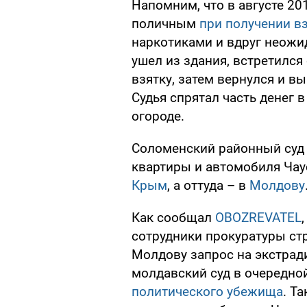
Напомним, что в августе 20
поличным
при получении в
наркотиками и вдруг неожи
ушел из здания, встретился
взятку, затем вернулся и в
Судья спрятал часть денег 
огороде.
Соломенский районный суд 
квартиры и автомобиля Чау
Крым
, а оттуда – в
Молдову
Как сообщал
OBOZREVATEL
сотрудники прокуратуры ст
Молдову запрос на экстради
молдавский суд в очередно
политического убежища
. Т