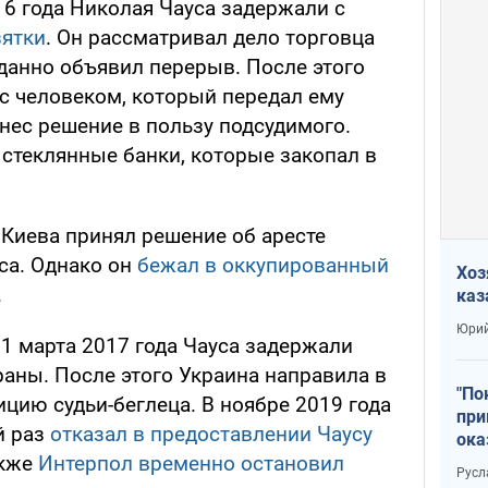
16 года Николая Чауса задержали с
зятки
. Он рассматривал дело торговца
данно объявил перерыв. После этого
 с человеком, который передал ему
ынес решение в пользу подсудимого.
в стеклянные банки, которые закопал в
Киева принял решение об аресте
са. Однако он
бежал в оккупированный
Хоз
.
каз
Юрий
, 1 марта 2017 года Чауса задержали
раны. После этого Украина направила в
"По
цию судьи-беглеца. В ноябре 2019 года
при
й раз
отказал в предоставлении Чаусу
ока
акже
Интерпол временно остановил
Русл