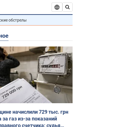
ские обстрелы
ное
ине начислили 729 тыс. грн
 за газ из-за показаний
правного счетчика: судья