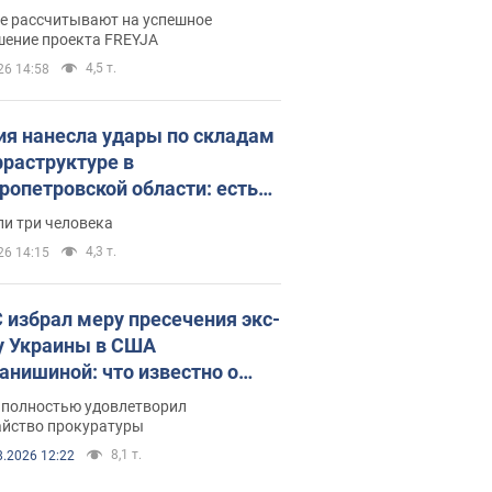
раммы FREYJA: какие
ве рассчитывают на успешное
ния готовятся
шение проекта FREYJA
4,5 т.
26 14:58
ия нанесла удары по складам
фраструктуре в
ропетровской области: есть
бшие и раненые. Фото
ли три человека
4,3 т.
26 14:15
 избрал меру пресечения экс-
у Украины в США
анишиной: что известно о
е полностью удовлетворил
айство прокуратуры
8,1 т.
8.2026 12:22