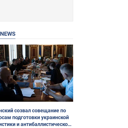
P NEWS
нский созвал совещание по
осам подготовки украинской
истики и антибаллистической