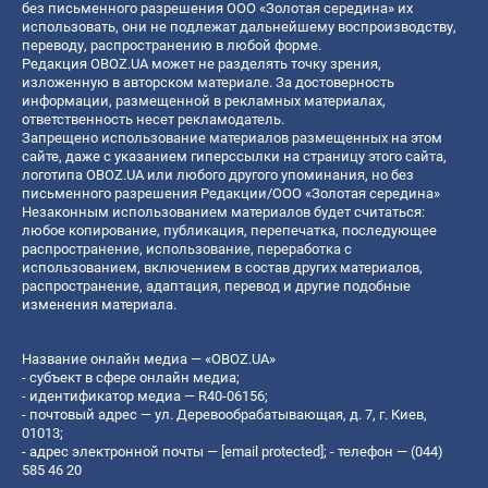
без письменного разрешения ООО «Золотая середина» их
использовать, они не подлежат дальнейшему воспроизводству,
переводу, распространению в любой форме.
Редакция OBOZ.UA может не разделять точку зрения,
изложенную в авторском материале. За достоверность
информации, размещенной в рекламных материалах,
ответственность несет рекламодатель.
Запрещено использование материалов размещенных на этом
сайте, даже с указанием гиперссылки на страницу этого сайта,
логотипа OBOZ.UA или любого другого упоминания, но без
письменного разрешения Редакции/ООО «Золотая середина»
Незаконным использованием материалов будет считаться:
любое копирование, публикация, перепечатка, последующее
распространение, использование, переработка с
использованием, включением в состав других материалов,
распространение, адаптация, перевод и другие подобные
изменения материала.
Название онлайн медиа — «OBOZ.UA»
- субъект в сфере онлайн медиа;
- идентификатор медиа — R40-06156;
- почтовый адрес — ул. Деревообрабатывающая, д. 7, г. Киев,
01013;
- адрес электронной почты —
[email protected]
; - телефон — (044)
585 46 20