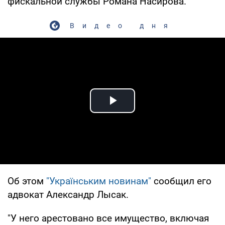
фискальной службы Романа Насирова.
Видео дня
Play Video
Об этом
"Українським новинам"
сообщил его
адвокат Александр Лысак.
"У него арестовано все имущество, включая