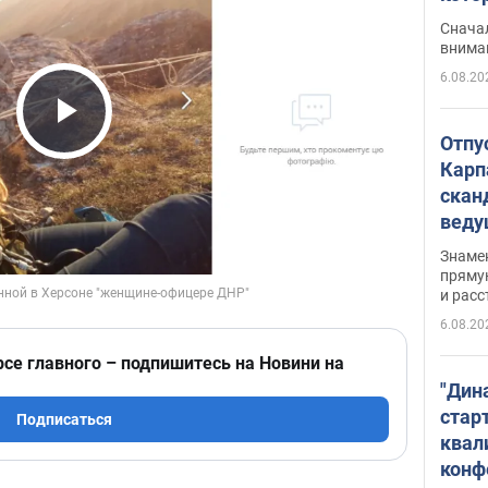
"агр
Сначал
внима
6.08.20
Play Video
Отпу
Карп
скан
вед
несп
Знаме
захе
пряму
и расс
6.08.20
рсе главного – подпишитесь на Новини на
"Дин
стар
Подписаться
квал
конф