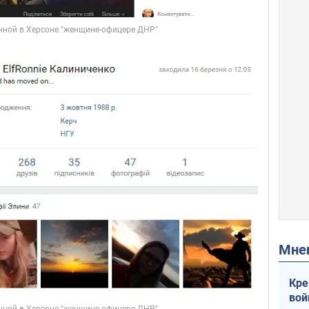
Мн
Кре
вой