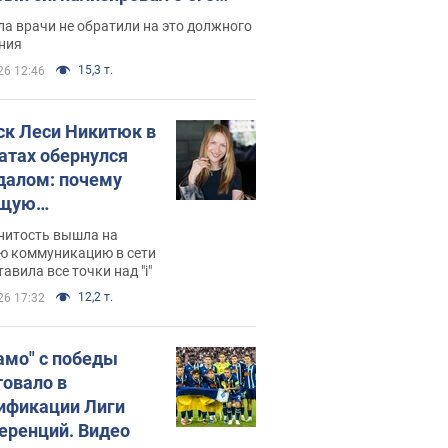
ессивном" раке
а врачи не обратили на это должного
ния
15,3 т.
26 12:46
ск Леси Никитюк в
атах обернулся
далом: почему
ущую
раведливо
нитость вышла на
йтили
ю коммуникацию в сети
тавила все точки над "i"
12,2 т.
26 17:32
амо" с победы
товало в
ификации Лиги
еренций. Видео