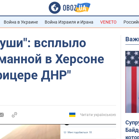
Война в Украине
Война Израиля и Ирана
VENETO
Россий
Важ
 уши": всплыло
манной в Херсоне
ицере ДНР"
Читати українською
Супр
Байд
кото