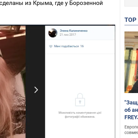
сделаны из Крыма, где у Борозенной
TO
"Защ
об а
FREY
подд
Европ
совме