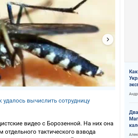
Как
Укр
экс
неф
Андр
ак удалось вычислить сотрудницу
Два
Маг
дистские видео с Борозенной. На них она
кал
м отдельного тактического взвода
Алек