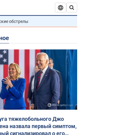
ские обстрелы
ное
уга тяжелобольного Джо
ена назвала первый симптом,
рый сигнализировал о его