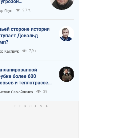
 угрозой
тическая
9,7 т.
ор Ягун
истика
чьей стороне истории
тупает Дональд
мп?
7,9 т.
ор Каспрук
апланированной
убке более 600
евьев и теплотрассе:
 происходит на
39
ислав Самойленко
емках в Киеве