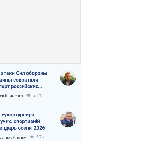
 атаки Сил обороны
аины сократили
порт российских
тепродуктов
2,1 т.
ей Клименко
 супертурнира
учих: спортивній
ендарь осени-2026
5,7 т.
сандр Липенко