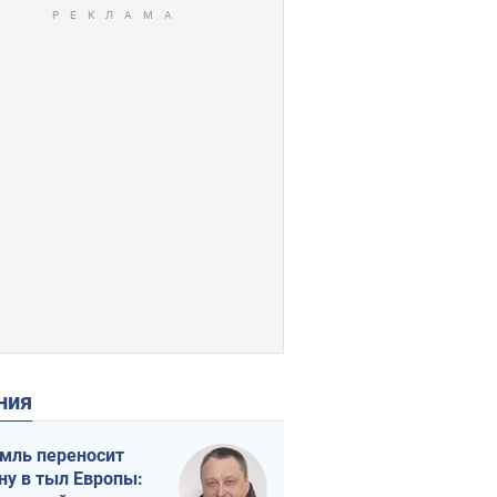
ения
мль переносит
ну в тыл Европы: