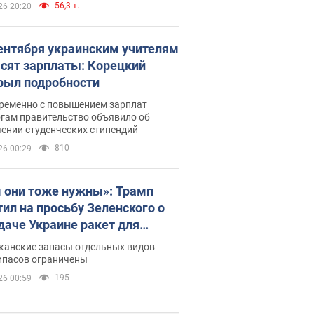
56,3 т.
26 20:20
сентября украинским учителям
сят зарплаты: Корецкий
рыл подробности
ременно с повышением зарплат
огам правительство объявило об
ении студенческих стипендий
810
26 00:29
 они тоже нужны»: Трамп
тил на просьбу Зеленского о
даче Украине ракет для
ot
канские запасы отдельных видов
ипасов ограничены
195
26 00:59