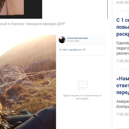
6.08.20
С 1 
повы
раск
Однов
педаг
увелич
7.08.20
«Нам
отве
пере
Patri
Амери
боепр
7.08.20