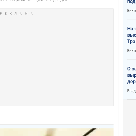
под
кри
Викт
лог
На 
выс
Тра
Викт
О з
выр
дер
что
Влад
Тер