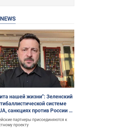
P NEWS
ита нашей жизни": Зеленский
нтибаллистической системе
JA, санкциях против России и
ержке аграриев. Видео
ейские партнеры присоединяются к
стному проекту