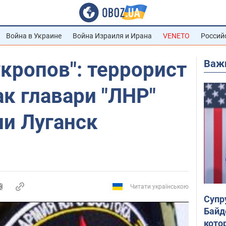
Война в Украине
Война Израиля и Ирана
VENETO
Россий
Важ
укропов": террорист
ак главари "ЛНР"
ли Луганск
Читати українською
Супр
Байд
кото