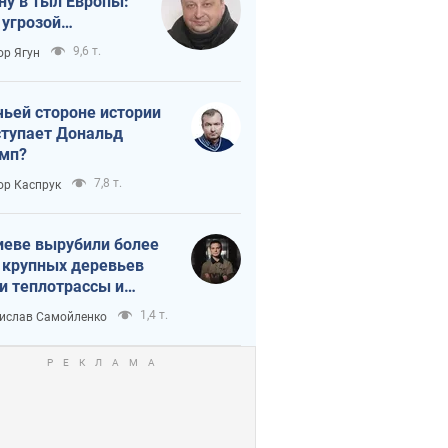
ну в тыл Европы:
 угрозой
тическая
9,6 т.
ор Ягун
истика
чьей стороне истории
тупает Дональд
мп?
7,8 т.
ор Каспрук
иеве вырубили более
 крупных деревьев
и теплотрассы и
реки Генплану
1,4 т.
ислав Самойленко