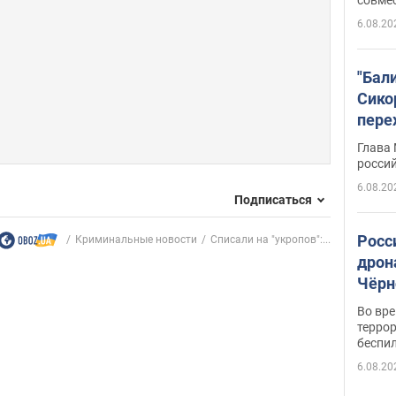
6.08.20
"Бал
Сико
пере
Укра
Глава
росси
6.08.20
Подписаться
Росс
Криминальные новости
Списали на "укропов":...
дрон
Чёрн
подр
Во вр
террор
беспи
6.08.20