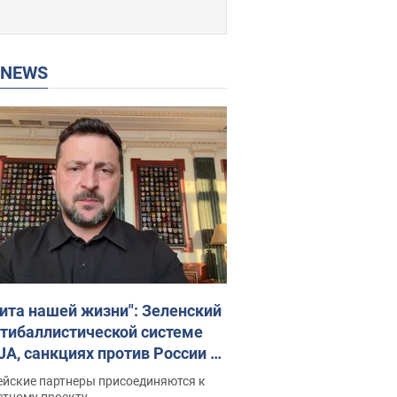
P NEWS
ита нашей жизни": Зеленский
нтибаллистической системе
JA, санкциях против России и
ержке аграриев. Видео
ейские партнеры присоединяются к
стному проекту