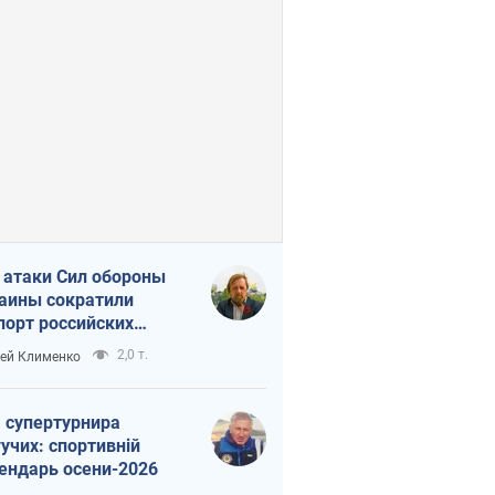
 атаки Сил обороны
аины сократили
порт российских
тепродуктов
2,0 т.
ей Клименко
 супертурнира
учих: спортивній
ендарь осени-2026