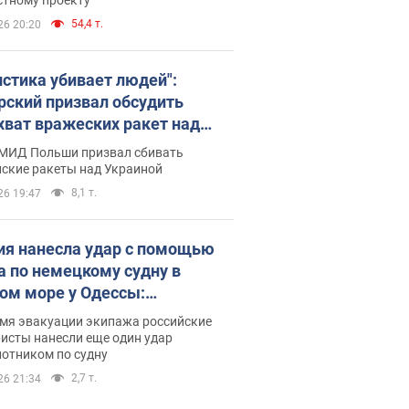
54,4 т.
26 20:20
истика убивает людей":
рский призвал обсудить
хват вражеских ракет над
иной
 МИД Польши призвал сбивать
йские ракеты над Украиной
8,1 т.
26 19:47
ия нанесла удар с помощью
а по немецкому судну в
ом море у Одессы:
обности
емя эвакуации экипажа российские
исты нанесли еще один удар
лотником по судну
2,7 т.
26 21:34