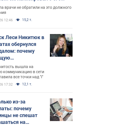
ессивном" раке
а врачи не обратили на это должного
ния
15,2 т.
26 12:46
ск Леси Никитюк в
атах обернулся
далом: почему
ущую
раведливо
нитость вышла на
йтили
ю коммуникацию в сети
тавила все точки над "i"
12,1 т.
26 17:32
олько из-за
латы: почему
инцы не спешат
ашаться на