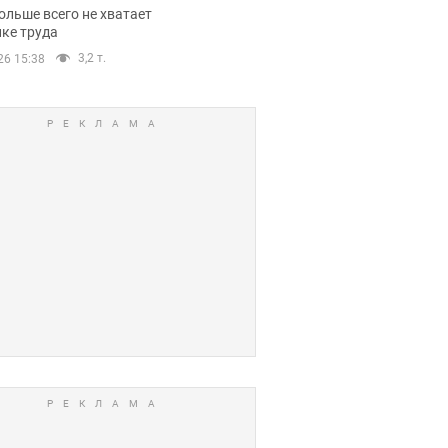
нсии
ольше всего не хватает
ке труда
3,2 т.
26 15:38