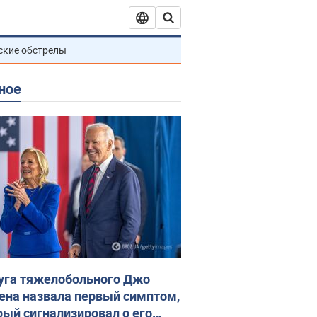
ские обстрелы
ное
уга тяжелобольного Джо
ена назвала первый симптом,
рый сигнализировал о его