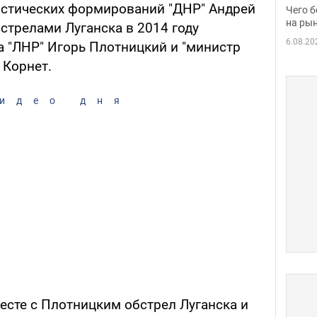
вака
истических формирований "ДНР" Андрей
Чего б
на рын
стрелами Луганска в 2014 году
6.08.20
а "ЛНР" Игорь Плотницкий и "министр
 Корнет.
идео дня
есте с Плотницким обстрел Луганска и