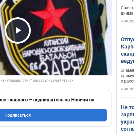
"агр
Сначал
внима
6.08.20
Play Video
Отпу
Карп
скан
вед
несп
Знаме
захе
пряму
и расс
6.08.20
рсе главного – подпишитесь на Новини на
Не т
зарп
Подписаться
укра
согл