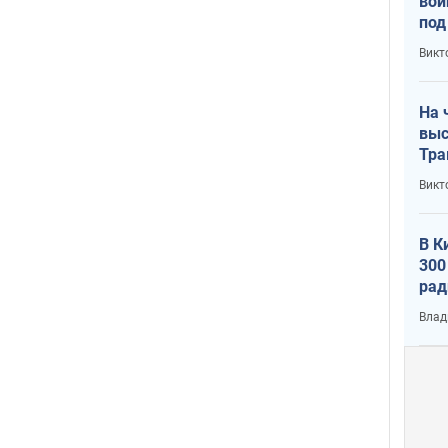
вой
под
кри
Викт
лог
На 
выс
Тра
Викт
В К
300
рад
воп
Влад