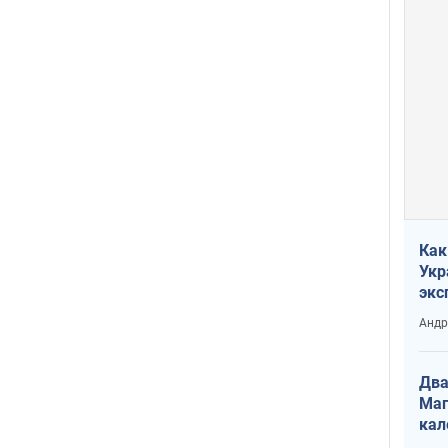
Как
Укр
экс
неф
Андр
Два
Маг
кал