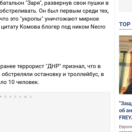
батальон "Заря", развернув свои пушки в
 обстреливать. Он был первым среди тех,
, что это "укропы" уничтожают мирное
TO
т цитату Комова блогер под ником Necro
, ранее террорист "ДНР" признал, что в
 обстреляли остановку и троллейбус, в
оло 10 человек.
"Защ
об а
FREY
подд
Европ
совме