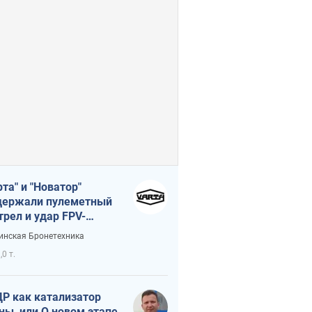
рта" и "Новатор"
ержали пулеметный
трел и удар FPV-
на, сохранив жизнь
инская Бронетехника
церу ВСУ
,0 т.
Р как катализатор
ны, или О новом этапе