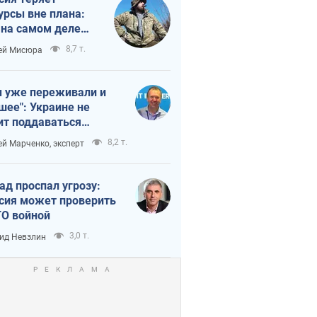
урсы вне плана:
 на самом деле
тует темп войны
8,7 т.
ей Мисюра
 уже переживали и
шее": Украине не
ит поддаваться
аянию из-за
8,2 т.
ей Марченко, эксперт
етного террора
ад проспал угрозу:
сия может проверить
О войной
3,0 т.
ид Невзлин