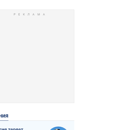
ения
сия теряет