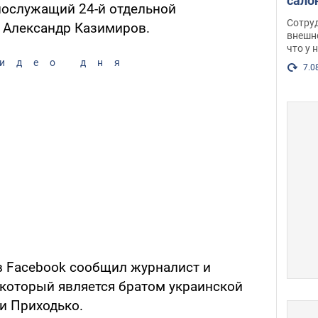
сало
нослужащий 24-й отдельной
оско
Сотру
 Александр Казимиров.
посл
внешн
что у 
разг
идео дня
Фото
7.0
 в Facebook сообщил журналист и
 который является братом украинской
и Приходько.