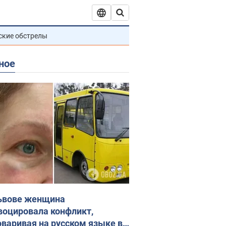
ские обстрелы
ное
ьвове женщина
воцировала конфликт,
оваривая на русском языке в