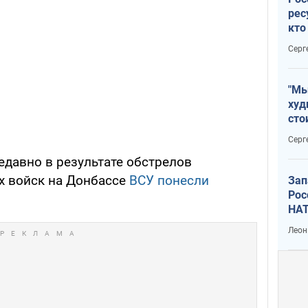
рес
кто
дик
Серг
"Мы
худ
сто
отч
Серг
рак
недавно в результате обстрелов
х войск на Донбассе
ВСУ понесли
Зап
Рос
НАТ
Леон