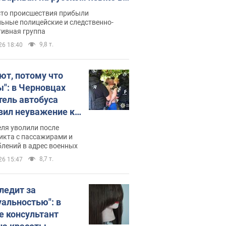
рутке: полиция составила
сто происшествия прибыли
нистративный протокол.
ьные полицейские и следственно-
тивная группа
о
9,8 т.
26 18:40
ют, потому что
ы": в Черновцах
тель автобуса
вил неуважение к
инским военным и
ля уволили после
тился за это.
икта с пассажирами и
лений в адрес военных
о
8,7 т.
26 15:47
следит за
уальностью": в
е консультант