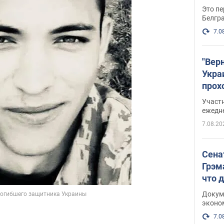
Это пе
Белгр
7.0
"Вер
Укра
прох
плак
Участ
ежедн
7.08.20
Сена
Грэм
что 
Докум
эконо
7.0