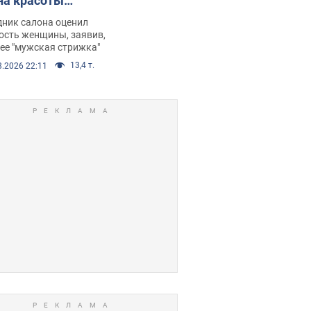
на красоты
рбил женщину
дник салона оценил
е химиотерапии,
ость женщины, заявив,
нее "мужская стрижка"
орелся скандал.
13,4 т.
8.2026 22:11