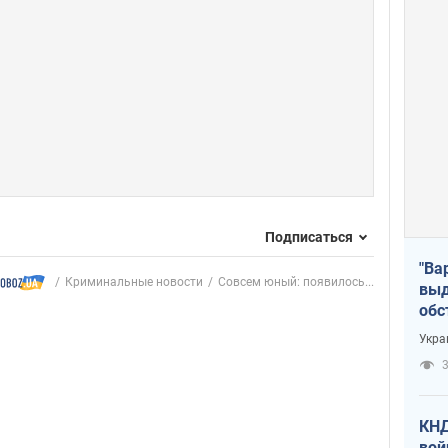
Подписаться
"Ва
Криминальные новости
Совсем юный: появилось...
выд
обс
дро
Укра
офи
3
КНД
вой