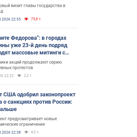
рвый визит главы государства в
ад
75,8 т.
8.2026 22:55
ните Федорова": в городах
ины уже 23-й день подряд
одят массовые митинги с
атами. Фото и видео
ники акций продолжают серию
евных протестов
2,2 т.
26 22:22
т США одобрил законопроект
а о санкциях против России:
дальше
ент предусматривает новые
мические ограничения
4,5 т.
8.2026 22:38