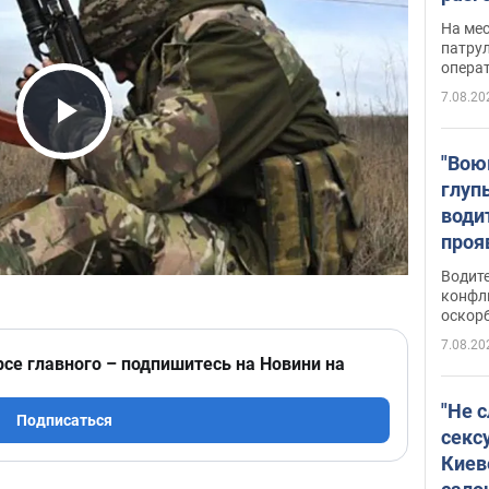
марш
На ме
адми
патрул
опера
Виде
7.08.20
Play Video
"Вою
глуп
води
проя
укра
Водите
попла
конфл
оскорб
Виде
7.08.20
рсе главного – подпишитесь на Новини на
"Не 
Подписаться
секс
Киев