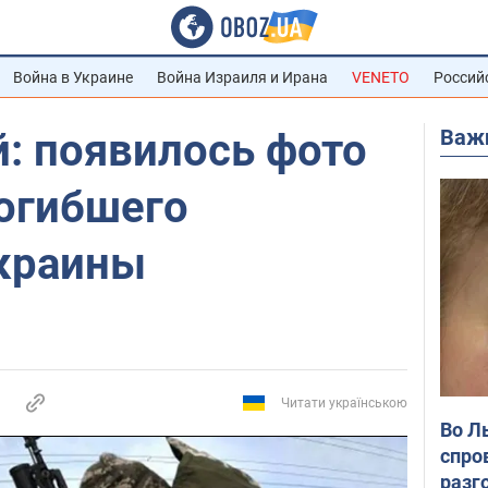
Война в Украине
Война Израиля и Ирана
VENETO
Россий
Важ
: появилось фото
погибшего
краины
Читати українською
Во Л
спро
разг