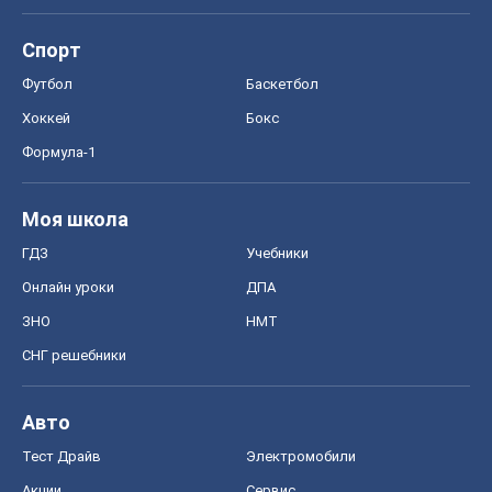
Спорт
Футбол
Баскетбол
Хоккей
Бокс
Формула-1
Моя школа
ГДЗ
Учебники
Онлайн уроки
ДПА
ЗНО
НМТ
СНГ решебники
Авто
Тест Драйв
Электромобили
Акции
Сервис