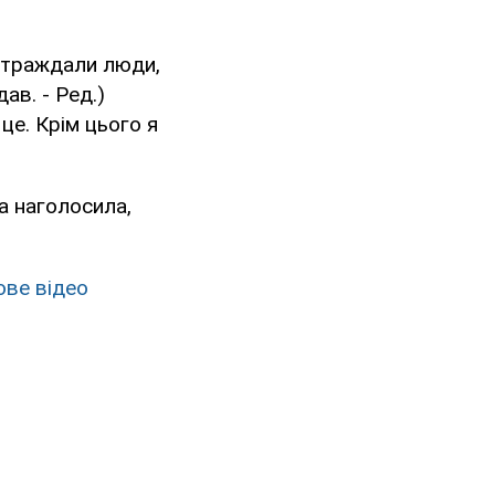
остраждали люди,
ав. - Ред.)
це. Крім цього я
а наголосила,
ове відео