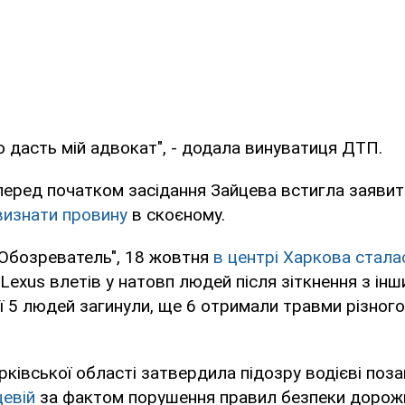
 дасть мій адвокат", - додала винуватиця ДТП.
еред початком засідання Зайцева встигла заявит
визнати провину
в скоєному.
"Обозреватель", 18 жовтня
в центрі Харкова стал
Lexus влетів у натовп людей після зіткнення з інш
ії 5 людей загинули, ще 6 отримали травми різного
ківської області затвердила підозру водієві по
цевій
за фактом порушення правил безпеки дорожн