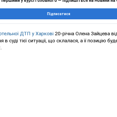
 першими у курсі головного — підпишіться на Новини на
Підписатися
ртельної ДТП у Харкові
20-річна Олена Зайцева в
 в суді тієї ситуації, що склалася, а її позицію бу
.