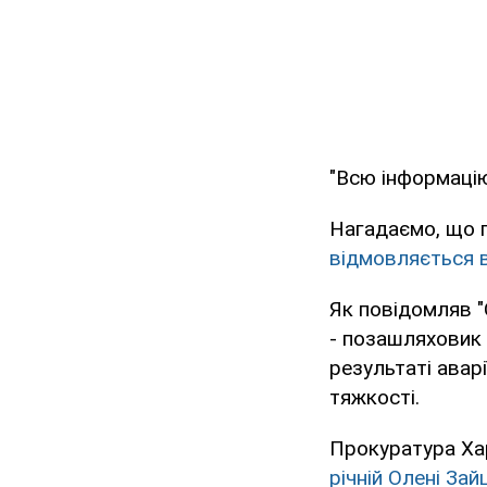
"Всю інформацію
Нагадаємо, що п
відмовляється 
Як повідомляв 
- позашляховик 
результаті авар
тяжкості.
Прокуратура Хар
річній Олені Зай