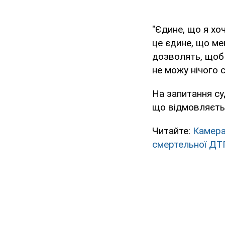
"Єдине, що я хо
це єдине, що мен
дозволять, щоб 
не можу нічого 
На запитання су
що відмовляєть
Читайте:
Камера 
смертельної ДТ