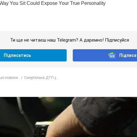
Ти ще не читаєш наш Telegram? А даремно! Підписуйся
Підписатись
Підписа
ьні новини
Смертельна ДТП у...