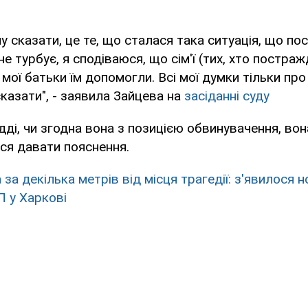
чу сказати, це те, що сталася така ситуація, що п
е турбує, я сподіваюся, що сім'ї (тих, хто постражд
мої батьки їм допомогли. Всі мої думки тільки про 
сказати", - заявила Зайцева на
засіданні суду
дді, чи згодна вона з позицією обвинувачення, вон
ся давати пояснення.
за декілька метрів від місця трагедії: з'явилося н
П у Харкові