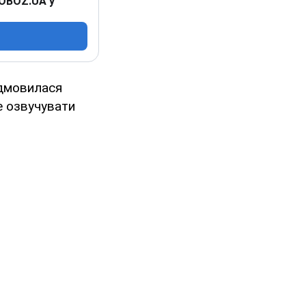
 OBOZ.UA у
ідмовилася
де озвучувати