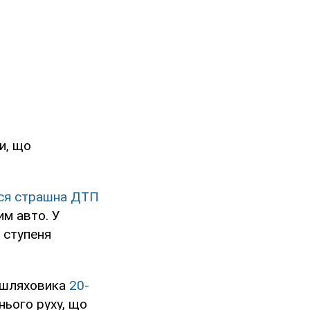
и, що
ася страшна ДТП
им авто. У
 ступеня
зашляховика
20-
ього руху, що