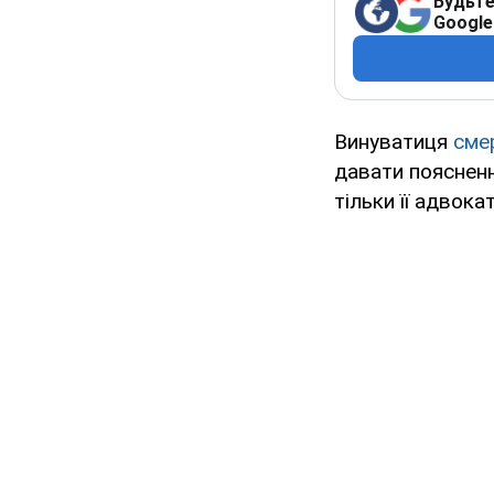
Будьте
Google
Винуватиця
сме
давати пояснення
тільки її адвокат