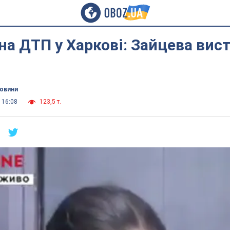
а ДТП у Харкові: Зайцева вис
новини
 16:08
123,5 т.