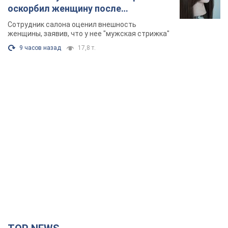
оскорбил женщину после
химиотерапии, разгорелся скандал.
Сотрудник салона оценил внешность
Фото
женщины, заявив, что у нее "мужская стрижка"
9 часов назад
17,8 т.