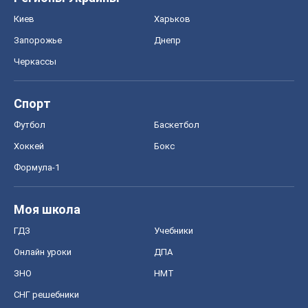
Киев
Харьков
Запорожье
Днепр
Черкассы
Спорт
Футбол
Баскетбол
Хоккей
Бокс
Формула-1
Моя школа
ГДЗ
Учебники
Онлайн уроки
ДПА
ЗНО
НМТ
СНГ решебники