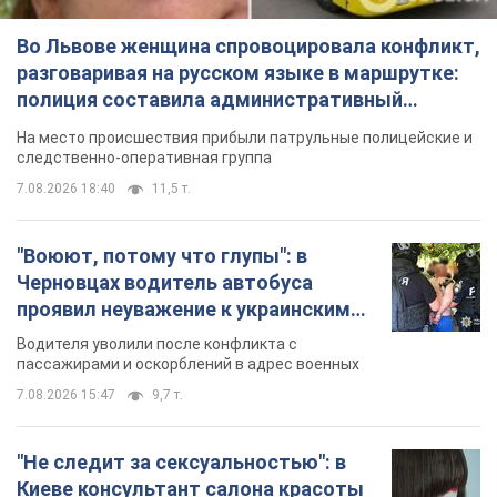
Во Львове женщина спровоцировала конфликт,
разговаривая на русском языке в маршрутке:
полиция составила административный
протокол. Видео
На место происшествия прибыли патрульные полицейские и
следственно-оперативная группа
7.08.2026 18:40
11,5 т.
"Воюют, потому что глупы": в
Черновцах водитель автобуса
проявил неуважение к украинским
военным и поплатился за это.
Водителя уволили после конфликта с
Видео
пассажирами и оскорблений в адрес военных
7.08.2026 15:47
9,7 т.
"Не следит за сексуальностью": в
Киеве консультант салона красоты