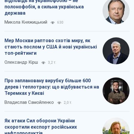
Відповідь на українофобію – не
полонофобія, а сильна українська
держава
Микола Княжицький
630
Мер Москви раптово схотів миру, як
стають послом у США й нові українські
топ-рейтинги
Олександр Кірш
3,2 т.
Про заплановану вирубку більше 600
дерев і теплотрасу: що відбувається на
Теремках у Києві
Владислав Самойленко
2,0 т.
Як атаки Сил оборони України
скоротили експорт російських
нафтопродуктів