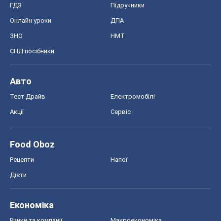
ГДЗ
Підручники
Онлайн уроки
ДПА
ЗНО
НМТ
СНД посібники
Авто
Тест Драйв
Електромобілі
Акції
Сервіс
Food Oboz
Рецепти
Напої
Дієти
Економіка
Ринки та компанії
Макроекономіка