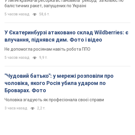
У липні країна-агресорка встановила "рекорд" за кількістю
балістичних ракет, запущених по Україні
5 часов назад
58,6 т.
У Єкатеринбурзі атаковано склад Wildberries: є
влучання, піднявся дим. Фото і відео
Не допомогла росіянам навіть робота ППО
5 часов назад
9,9 т.
"Чудовий батько": у мережі розповіли про
чоловіка, якого Росія убила ударом по
Броварах. Фото
Чоловіка згадують як професіонала своєї справи
3 часа назад
2,2 т.