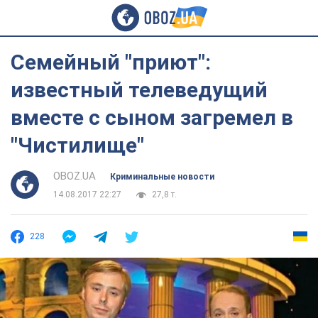
Семейный "приют":
известный телеведущий
вместе с сыном загремел в
"Чистилище"
OBOZ.UA
Криминальные новости
14.08.2017 22:27
27,8 т.
228