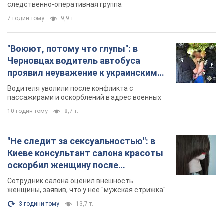
следственно-оперативная группа
7 годин тому
9,9 т.
"Воюют, потому что глупы": в
Черновцах водитель автобуса
проявил неуважение к украинским
военным и поплатился за это.
Водителя уволили после конфликта с
Видео
пассажирами и оскорблений в адрес военных
10 годин тому
8,7 т.
"Не следит за сексуальностью": в
Киеве консультант салона красоты
оскорбил женщину после
химиотерапии, разгорелся скандал.
Сотрудник салона оценил внешность
Фото
женщины, заявив, что у нее "мужская стрижка"
3 години тому
13,7 т.