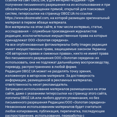
ссылки на сайт OBOZ.UA, а для интернет-изданий - при
получении письменного разрешения на их использование и при
обязательном размещении прямой, открытой для поисковых
систем, гиперссылки на страницу OBOZ.UA по ссылке
https://www.obozrevatel.com
, на которой размещен оригинальный
материал в первом абзаце материала.
Все материалы на этом сайте, в том числе интервью, статьи,
исследования – служебные произведения журналистов
редакции, исключительные имущественные права на которые
принадлежат ООО «Золотая середина».
На все опубликованные фотоматериалы Getty Images редакция
имеет имущественные права, защищаемые законом Украины
«Об авторских правах и смежных правах», никто не имеет права
без письменного разрешения ООО «Золотая середина» их
использовать, они не подлежат дальнейшему воспроизводству,
переводу, распространению в любой форме.
Редакция OBOZ.UA может не разделять точку зрения,
изложенную в авторском материале. За достоверность
информации, размещенной в рекламных материалах,
ответственность несет рекламодатель.
Запрещено использование материалов размещенных на этом
сайте, даже с указанием гиперссылки на страницу этого сайта,
логотипа OBOZ.UA или любого другого упоминания, но без
письменного разрешения Редакции/ООО «Золотая середина»
Незаконным использованием материалов будет считаться:
любое копирование, публикация, перепечатка, последующее
распространение, использование, переработка с