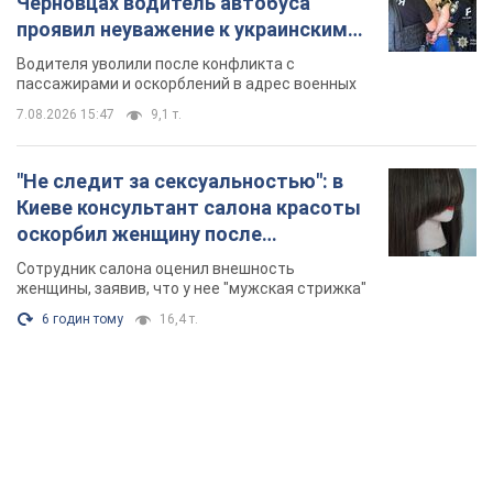
Черновцах водитель автобуса
проявил неуважение к украинским
военным и поплатился за это.
Водителя уволили после конфликта с
Видео
пассажирами и оскорблений в адрес военных
7.08.2026 15:47
9,1 т.
"Не следит за сексуальностью": в
Киеве консультант салона красоты
оскорбил женщину после
химиотерапии, разгорелся скандал.
Сотрудник салона оценил внешность
Фото
женщины, заявив, что у нее "мужская стрижка"
6 годин тому
16,4 т.