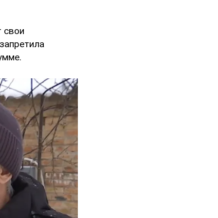
т свои
 запретила
умме.