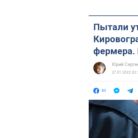
Пытали у
Кировогр
фермера.
Юрий Серги
27.01.2022 02:
83