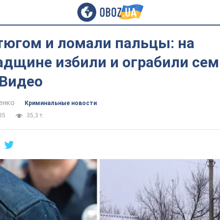
тюгом и ломали пальцы: на
адщине избили и ограбили се
 Видео
енко
Криминальные новости
35
35,3 т.