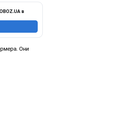
 OBOZ.UA в
рмера. Они