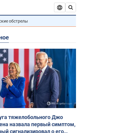
ские обстрелы
ное
уга тяжелобольного Джо
ена назвала первый симптом,
рый сигнализировал о его