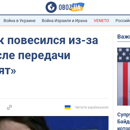
Война в Украине
Война Израиля и Ирана
VENETO
Россий
Важ
 повесился из-за
сле передачи
ят»
Читати українською
Супр
Байд
кото