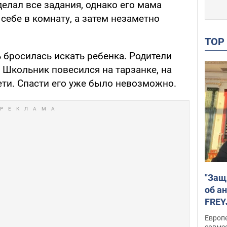
делал все задания, однако его мама
 себе в комнату, а затем незаметно
TO
 бросилась искать ребенка. Родители
 Школьник повесился на тарзанке, на
ети. Спасти его уже было невозможно.
"Защ
об а
FREY
подд
Европ
совме