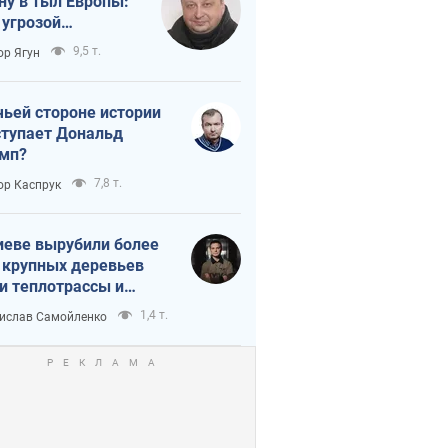
ну в тыл Европы:
 угрозой
тическая
9,5 т.
ор Ягун
истика
чьей стороне истории
тупает Дональд
мп?
7,8 т.
ор Каспрук
иеве вырубили более
 крупных деревьев
и теплотрассы и
реки Генплану
1,4 т.
ислав Самойленко