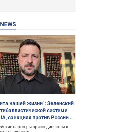
P NEWS
ита нашей жизни": Зеленский
нтибаллистической системе
JA, санкциях против России и
ержке аграриев. Видео
ейские партнеры присоединяются к
стному проекту