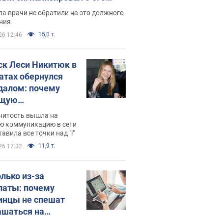
ессивном" раке
а врачи не обратили на это должного
ния
15,0 т.
26 12:46
ск Леси Никитюк в
атах обернулся
далом: почему
ущую
раведливо
нитость вышла на
йтили
ю коммуникацию в сети
тавила все точки над "i"
11,9 т.
26 17:32
олько из-за
латы: почему
инцы не спешат
ашаться на