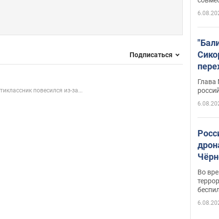
6.08.20
"Бал
Сико
Подписаться
пере
Укра
Глава
росси
тиклассник повесился из-за...
6.08.20
Росс
дрон
Чёрн
подр
Во вр
террор
беспи
6.08.20