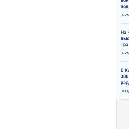
вой
под
кри
Викт
лог
На 
выс
Тра
Викт
В К
300
рад
воп
Влад