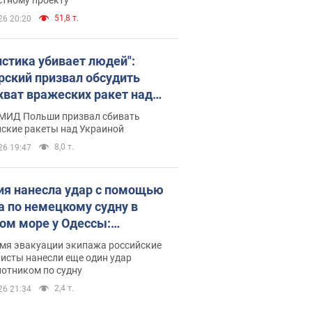
51,8 т.
26 20:20
истика убивает людей":
рский призвал обсудить
хват вражеских ракет над
иной
 МИД Польши призвал сбивать
йские ракеты над Украиной
8,0 т.
26 19:47
ия нанесла удар с помощью
а по немецкому судну в
ом море у Одессы:
обности
емя эвакуации экипажа российские
исты нанесли еще один удар
лотником по судну
2,4 т.
26 21:34