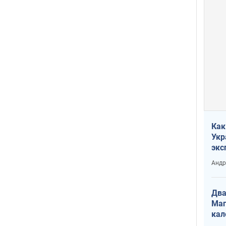
Как
Укр
экс
неф
Андр
Два
Маг
кал