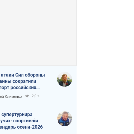
 атаки Сил обороны
аины сократили
порт российских
тепродуктов
2,0 т.
ей Клименко
 супертурнира
учих: спортивній
ендарь осени-2026