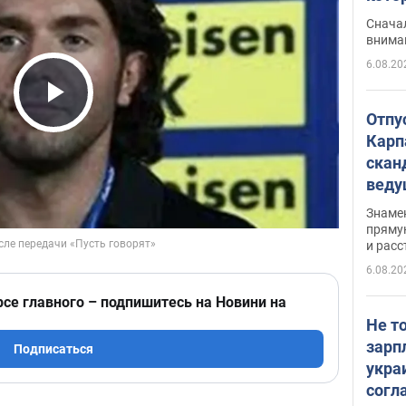
"агр
Сначал
внима
6.08.20
Play Video
Отпу
Карп
скан
вед
несп
Знаме
захе
пряму
и расс
6.08.20
рсе главного – подпишитесь на Новини на
Не т
зарп
Подписаться
укра
согл