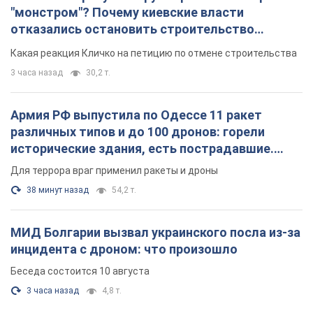
"монстром"? Почему киевские власти
отказались остановить строительство
небоскреба "московского верующего"
Какая реакция Кличко на петицию по отмене строительства
3 часа назад
30,2 т.
Армия РФ выпустила по Одессе 11 ракет
различных типов и до 100 дронов: горели
исторические здания, есть пострадавшие.
Фото и видео
Для террора враг применил ракеты и дроны
38 минут назад
54,2 т.
МИД Болгарии вызвал украинского посла из-за
инцидента с дроном: что произошло
Беседа состоится 10 августа
3 часа назад
4,8 т.