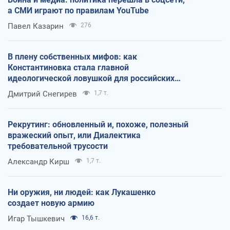
а СМИ играют по правилам YouTube
Павел Казарин
276
В плену собственных мифов: как
Константиновка стала главной
идеологической ловушкой для российских
оккупантов
Дмитрий Снегирев
1,7 т.
Рекрутинг: обновленный и, похоже, полезный
вражеский опыт, или Диалектика
требовательной трусости
Александр Кирш
1,7 т.
Ни оружия, ни людей: как Лукашенко
создает новую армию
Игар Тышкевич
16,6 т.