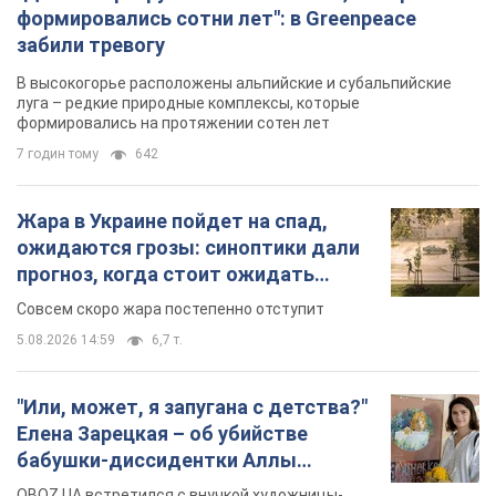
формировались сотни лет": в Greenpeace
забили тревогу
В высокогорье расположены альпийские и субальпийские
луга – редкие природные комплексы, которые
формировались на протяжении сотен лет
7 годин тому
642
Жара в Украине пойдет на спад,
ожидаются грозы: синоптики дали
прогноз, когда стоит ожидать
изменения погоды
Совсем скоро жара постепенно отступит
5.08.2026 14:59
6,7 т.
"Или, может, я запугана с детства?"
Елена Зарецкая – об убийстве
бабушки-диссидентки Аллы
Горской, критике сына Стуса и
OBOZ.UA встретился с внучкой художницы-