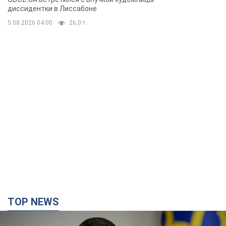
бегстве в Португалию с пятью
диссидентки в Лиссабоне
детьми
5.08.2026 04:00
26,0 т.
TOP NEWS