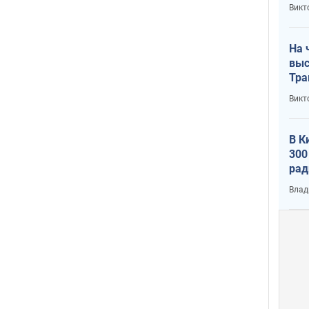
кри
Викт
лог
На 
выс
Тра
Викт
В К
300
рад
воп
Влад