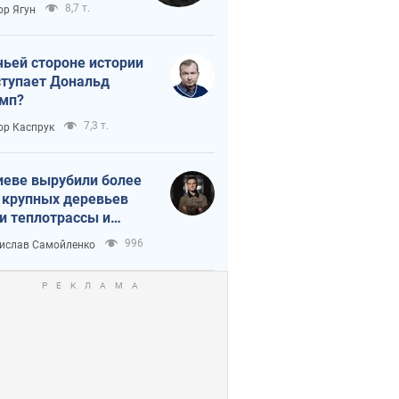
тическая
8,7 т.
ор Ягун
истика
чьей стороне истории
тупает Дональд
мп?
7,3 т.
ор Каспрук
иеве вырубили более
 крупных деревьев
и теплотрассы и
реки Генплану
996
ислав Самойленко