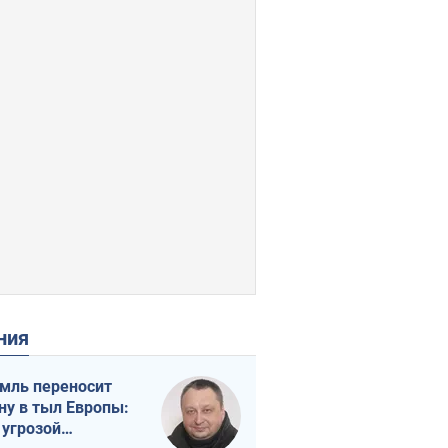
ения
мль переносит
ну в тыл Европы:
 угрозой