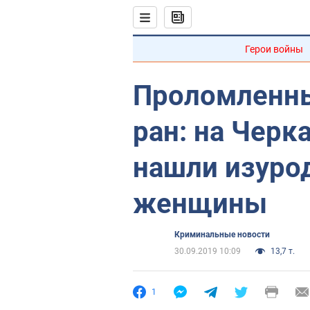
Герои войны
Проломленны
ран: на Черк
нашли изуро
женщины
Криминальные новости
30.09.2019 10:09
13,7 т.
1