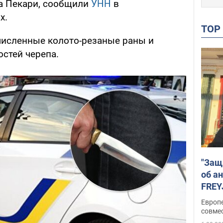
а Пекари, сообщили
УНН
в
х.
TO
численные колото-резаные раны и
стей черепа.
"Защ
об а
FREY
подд
Европ
совме