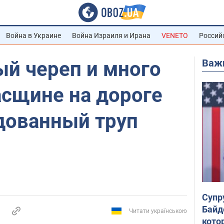
Война в Украине
Война Израиля и Ирана
VENETO
Россий
Важ
й череп и много
асщине на дороге
дованный труп
Супр
Байд
Читати українською
кото