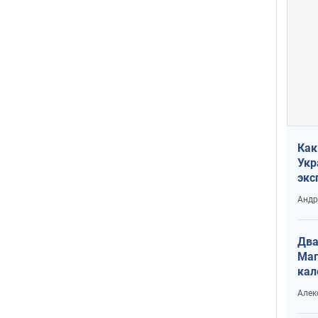
Как
Укр
экс
неф
Андр
Два
Маг
кал
Алек