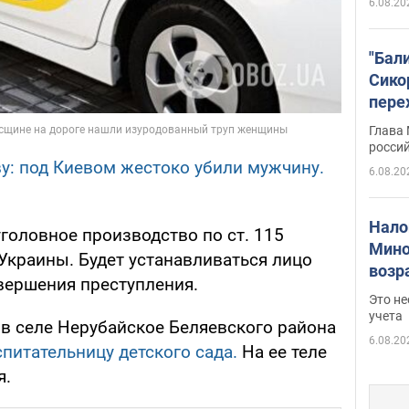
6.08.20
"Бал
Сико
пере
Укра
Глава
росси
у: под Киевом жестоко убили мужчину.
6.08.20
Нало
головное производство по ст. 115
Мино
Украины. Будет устанавливаться лицо
возра
овершения преступления.
нужн
Это н
учета
, в селе Нерубайское Беляевского района
6.08.20
питательницу детского сада.
На ее теле
я.