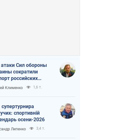
 атаки Сил обороны
аины сократили
порт российских
тепродуктов
1,6 т.
ей Клименко
 супертурнира
учих: спортивній
ендарь осени-2026
3,4 т.
сандр Липенко