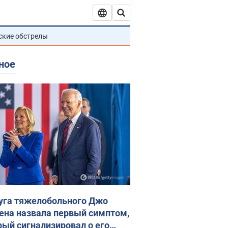
ские обстрелы
ное
уга тяжелобольного Джо
ена назвала первый симптом,
рый сигнализировал о его