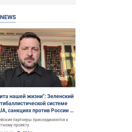
P NEWS
ита нашей жизни": Зеленский
нтибаллистической системе
JA, санкциях против России и
ержке аграриев. Видео
ейские партнеры присоединяются к
стному проекту