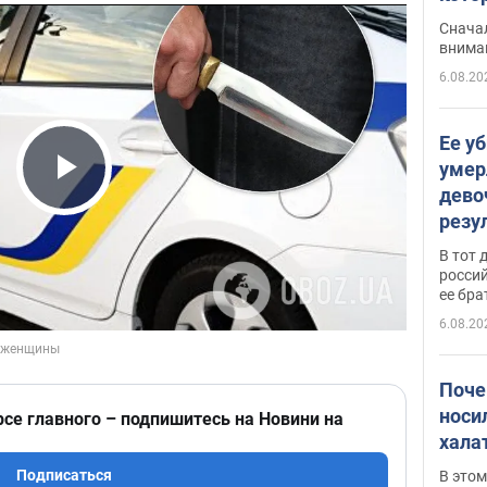
"агр
Сначал
внима
6.08.20
Ее у
умер
дево
Play Video
резу
атак
В тот 
обла
россий
ее бра
6.08.20
Поче
носи
рсе главного – подпишитесь на Новини на
хала
Подписаться
В этом