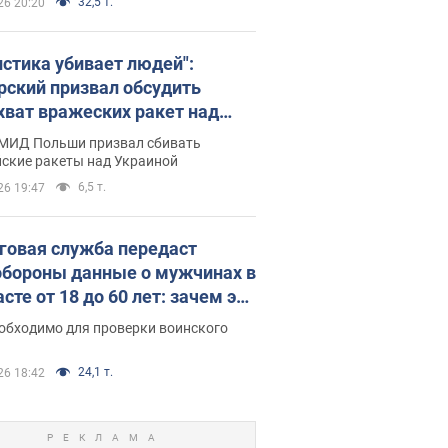
32,5 т.
26 20:20
истика убивает людей":
рский призвал обсудить
хват вражеских ракет над
иной
 МИД Польши призвал сбивать
йские ракеты над Украиной
6,5 т.
26 19:47
говая служба передаст
бороны данные о мужчинах в
сте от 18 до 60 лет: зачем это
о
еобходимо для проверки воинского
24,1 т.
26 18:42