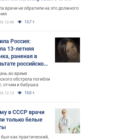
ессивном" раке
а врачи не обратили на это должного
ния
13,7 т.
26 12:46
била Россия:
ла 13-летняя
чка, раненая в
льтате российской
и на Сумскую
день во время
сть. Фото
ского обстрела погибли
т, отчим и бабушка
10,0 т.
26 12:13
му в СССР врачи
ли только белые
ты
 был как практический,