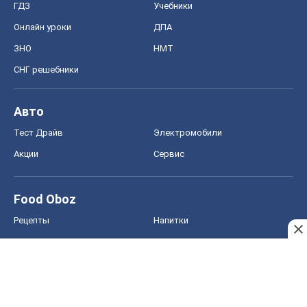
ГДЗ
Учебники
Онлайн уроки
ДПА
ЗНО
НМТ
СНГ решебники
Авто
Тест Драйв
Электромобили
Акции
Сервис
Food Oboz
Рецепты
Напитки
Диеты
Экономика
Рынки и компании
Mакроэкономика