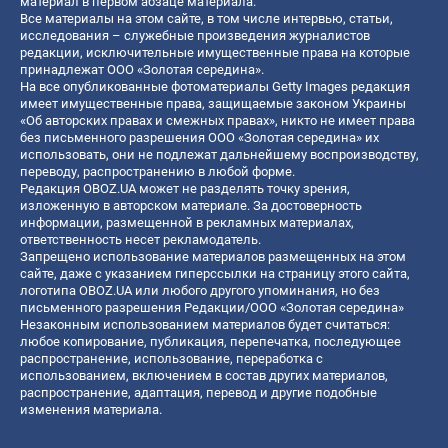
материал в первом абзаце материала.
Все материалы на этом сайте, в том числе интервью, статьи,
исследования – служебные произведения журналистов
редакции, исключительные имущественные права на которые
принадлежат ООО «Золотая середина».
На все опубликованные фотоматериалы Getty Images редакция
имеет имущественные права, защищаемые законом Украины
«Об авторских правах и смежных правах», никто не имеет права
без письменного разрешения ООО «Золотая середина» их
использовать, они не подлежат дальнейшему воспроизводству,
переводу, распространению в любой форме.
Редакция OBOZ.UA может не разделять точку зрения,
изложенную в авторском материале. За достоверность
информации, размещенной в рекламных материалах,
ответственность несет рекламодатель.
Запрещено использование материалов размещенных на этом
сайте, даже с указанием гиперссылки на страницу этого сайта,
логотипа OBOZ.UA или любого другого упоминания, но без
письменного разрешения Редакции/ООО «Золотая середина»
Незаконным использованием материалов будет считаться:
любое копирование, публикация, перепечатка, последующее
распространение, использование, переработка с
использованием, включением в состав других материалов,
распространение, адаптация, перевод и другие подобные
изменения материала.